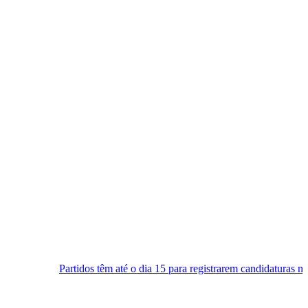
os têm até o dia 15 para registrarem candidaturas nos tribunais
Sen