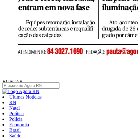
BUSCAR
Últimas Notícias
RN
Natal
Política
Polícia
Economia
Brasil
Saúde