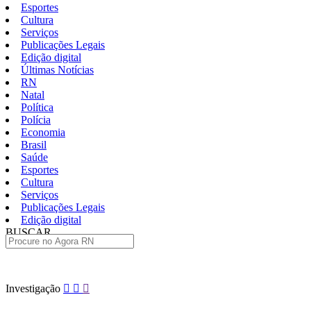
Esportes
Cultura
Serviços
Publicações Legais
Edição digital
Últimas Notícias
RN
Natal
Política
Polícia
Economia
Brasil
Saúde
Esportes
Cultura
Serviços
Publicações Legais
Edição digital
BUSCAR
ÚLTIMAS
Pular
Investigação
para
o