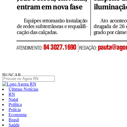
BUSCAR
Últimas Notícias
RN
Natal
Política
Polícia
Economia
Brasil
Saúde