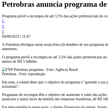
Petrobras anuncia programa de 
conteúdo
Programa prevê a recompra de até 3,5% das ações preferenciais da c
04/08/2023
|
11:47
A Petrobras divulgou nesta sexta-feira (4) detalhes de seu programa d
anteriores.
O programa prevê a recompra de até 3,5% das ações preferenciais da
menos de R$ 5 bilhões.
Petrobras - Foto: reprodução
Em nota, a estatal disse que o objetivo do programa é “garantir a sua
acionistas”.
Programas de recompra têm o objetivo de aumentar o valor das ações 
anunciou o maior lucro da história das empresas brasileiras, de R$ 188
Em teleconferência nesta sexta, o diretor Financeiro da estatal, Ser