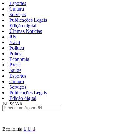
Esportes
Cultura
Serviços
Publicações Legais
Edição digital
Últimas Notícias
RN
Natal
Política
Polícia
Economia
Brasil
Saúde
Esportes
Cultura
Serviços
Publicações Legais
Edição digital
BUSCAR
ÚLTIMAS
Pular
Economia
para
o