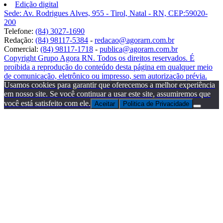
Edição digital
Sede: Av. Rodrigues Alves, 955 - Tirol, Natal - RN, CEP:59020-
200
Telefone:
(84) 3027-1690
Redação:
(84) 98117-5384
-
redacao@agorarn.com.br
Comercial:
(84) 98117-1718
-
publica@agorarn.com.br
Copyright Grupo Agora RN. Todos os direitos reservados. É
proibida a reprodução do conteúdo desta página em qualquer meio
de comunicação, eletrônico ou impresso, sem autorização prévia.
Usamos cookies para garantir que oferecemos a melhor experiência
em nosso site. Se você continuar a usar este site, assumiremos que
você está satisfeito com ele.
Aceitar
Politica de Privacidade