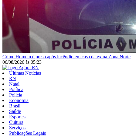
Crime
Homem é preso após incêndio em casa da ex na Zona Norte
06/08/2026
às
05:23
Últimas Notícias
RN
Natal
Política
Polícia
Economia
Brasil
Saúde
Esportes
Cultura
Serviços
Publicações Legais