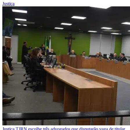
Justiça
Justiça
TJRN escolhe três advogados que disputarão vaga de titular