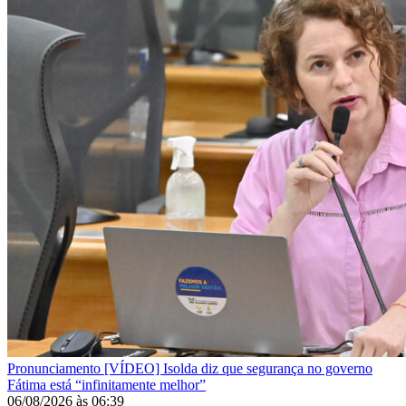
Pronunciamento
[VÍDEO] Isolda diz que segurança no governo
Fátima está “infinitamente melhor”
06/08/2026
às
06:39