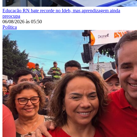
Educação
RN bate recorde no Ideb, mas aprendizagem ainda
preocupa
06/08/2026
às
05:50
Política