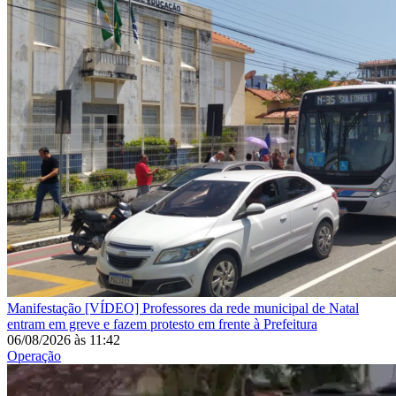
Manifestação
[VÍDEO] Professores da rede municipal de Natal
entram em greve e fazem protesto em frente à Prefeitura
06/08/2026
às
11:42
Operação