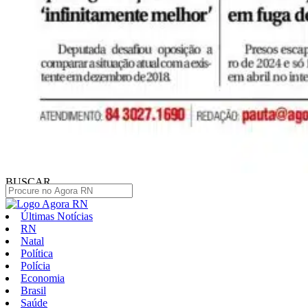
BUSCAR
Últimas Notícias
RN
Natal
Política
Polícia
Economia
Brasil
Saúde