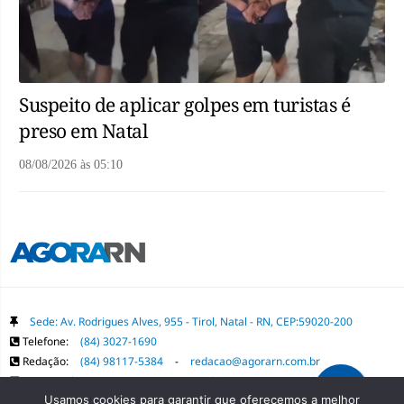
Suspeito de aplicar golpes em turistas é
preso em Natal
08/08/2026
às
05:10
Sede: Av. Rodrigues Alves, 955 - Tirol, Natal - RN, CEP:59020-200
Telefone:
(84) 3027-1690
Redação:
(84) 98117-5384
-
redacao@agorarn.com.br
Comercial:
(84) 98117-1718
-
publica@agorarn.com.br
Usamos cookies para garantir que oferecemos a melhor