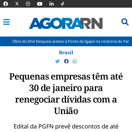
do Dnit bloqueia acesso à Ponte de Igapó na rotatória do Parque dos Coqu
Pular
Brasil
para
o
conteúdo
Pequenas empresas têm até
30 de janeiro para
renegociar dívidas com a
União
Edital da PGFN prevê descontos de até