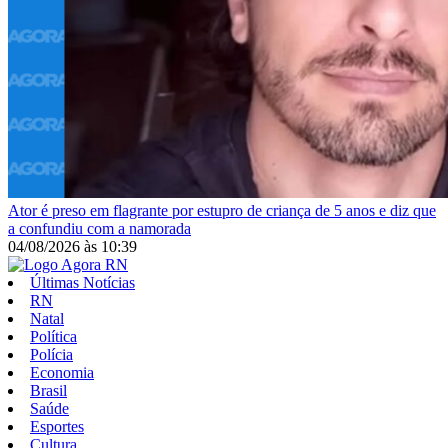
Ator é preso em flagrante por estupro de criança de 5 anos e diz que
a confundiu com a namorada
04/08/2026
às
10:39
Últimas Notícias
RN
Natal
Política
Polícia
Economia
Brasil
Saúde
Esportes
Cultura