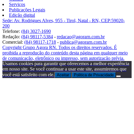
Serviços
Publicações Legais
Edição digital
Sede: Av. Rodrigues Alves, 955 - Tirol, Natal - RN, CEP:59020-
200
Telefone:
(84) 3027-1690
Redação:
(84) 98117-5384
-
redacao@agorarn.com.br
Comercial:
(84) 98117-1718
-
publica@agorarn.com.br
Copyright Grupo Agora RN. Todos os direitos reservados. É
proibida a reprodução do conteúdo desta página em qualquer meio
de comunicação, eletrônico ou impresso, sem autorização prévia.
Usamos cookies para garantir que oferecemos a melhor experiência
em nosso site. Se você continuar a usar este site, assumiremos que
você está satisfeito com ele.
Aceitar
Politica de Privacidade