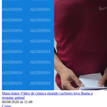
Maus-tratos
Vídeo de criança girando cachorro leva Ibama a
resgatar animal
06/08/2026
às
11:48
Crime