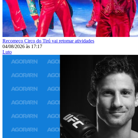
Recomeço
Circo do Tirú vai retomar atividades
04/08/2026
às
17:17
Luto