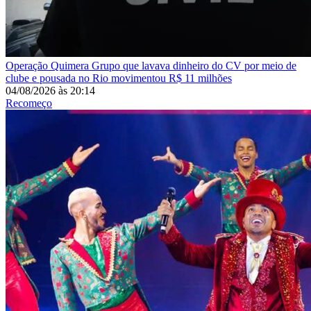
Operação Quimera
Grupo que lavava dinheiro do CV por meio de
clube e pousada no Rio movimentou R$ 11 milhões
04/08/2026
às
20:14
Recomeço