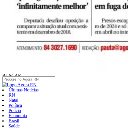
BUSCAR
Últimas Notícias
RN
Natal
Política
Polícia
Economia
Brasil
Saúde