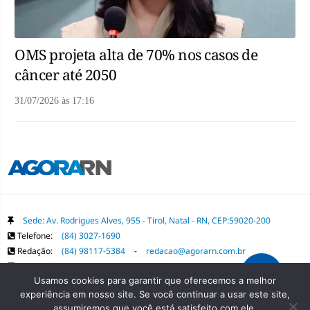
OMS projeta alta de 70% nos casos de
câncer até 2050
31/07/2026
às
17:16
Sede: Av. Rodrigues Alves, 955 - Tirol, Natal - RN, CEP:59020-200
Telefone:
(84) 3027-1690
Redação:
(84) 98117-5384
-
redacao@agorarn.com.br
Comercial:
(84) 98117-1718
-
publica@agorarn.com.br
Usamos cookies para garantir que oferecemos a melhor
experiência em nosso site. Se você continuar a usar este site,
Copyright Grupo Agora RN. Todos os direitos reservados. É proibida a
assumiremos que você está satisfeito com ele.