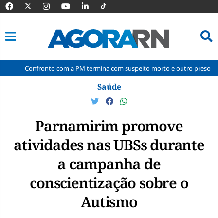
fronto com a PM termina com suspeito morto e outro preso na comunidade
Pular
Saúde
para
o
conteúdo
Parnamirim promove
atividades nas UBSs durante
a campanha de
conscientização sobre o
Autismo