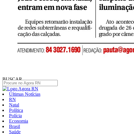
BUSCAR
Últimas Notícias
RN
Natal
Política
Polícia
Economia
Brasil
Saúde