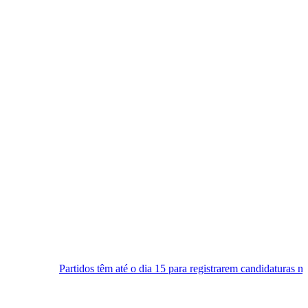
os têm até o dia 15 para registrarem candidaturas nos tribunais
Se