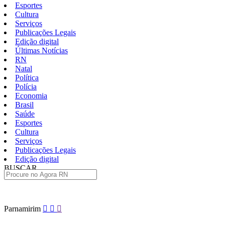
Esportes
Cultura
Serviços
Publicações Legais
Edição digital
Últimas Notícias
RN
Natal
Política
Polícia
Economia
Brasil
Saúde
Esportes
Cultura
Serviços
Publicações Legais
Edição digital
BUSCAR
ÚLTIMAS
Pular
Parnamirim
para
o