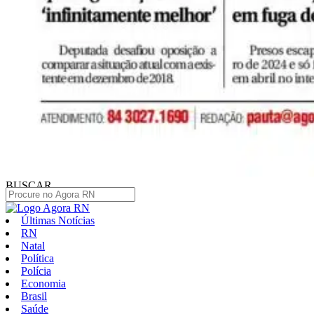
BUSCAR
Últimas Notícias
RN
Natal
Política
Polícia
Economia
Brasil
Saúde