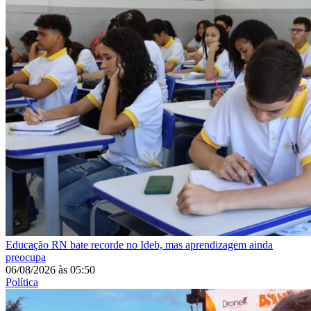
Educação
RN bate recorde no Ideb, mas aprendizagem ainda
preocupa
06/08/2026
às
05:50
Política