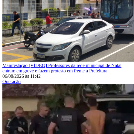
Manifestação
[VÍDEO] Professores da rede municipal de Natal
entram em greve e fazem protesto em frente à Prefeitura
06/08/2026
às
11:42
Operação