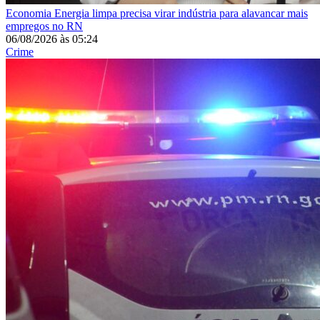
Economia
Energia limpa precisa virar indústria para alavancar mais
empregos no RN
06/08/2026
às
05:24
Crime