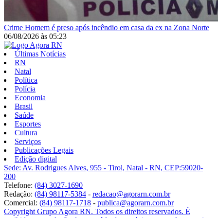
Crime
Homem é preso após incêndio em casa da ex na Zona Norte
06/08/2026
às
05:23
Últimas Notícias
RN
Natal
Política
Polícia
Economia
Brasil
Saúde
Esportes
Cultura
Serviços
Publicações Legais
Edição digital
Sede: Av. Rodrigues Alves, 955 - Tirol, Natal - RN, CEP:59020-
200
Telefone:
(84) 3027-1690
Redação:
(84) 98117-5384
-
redacao@agorarn.com.br
Comercial:
(84) 98117-1718
-
publica@agorarn.com.br
Copyright Grupo Agora RN. Todos os direitos reservados. É