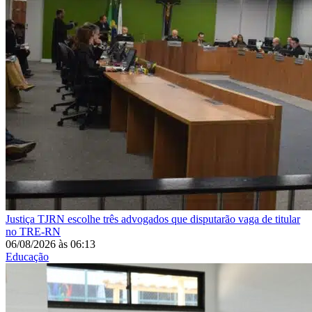
Justiça
TJRN escolhe três advogados que disputarão vaga de titular
no TRE-RN
06/08/2026
às
06:13
Educação