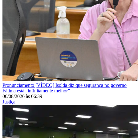
Pronunciamento
[VÍDEO] Isolda diz que segurança no governo
Fátima está “infinitamente melhor”
06/08/2026
às
06:39
Justiça