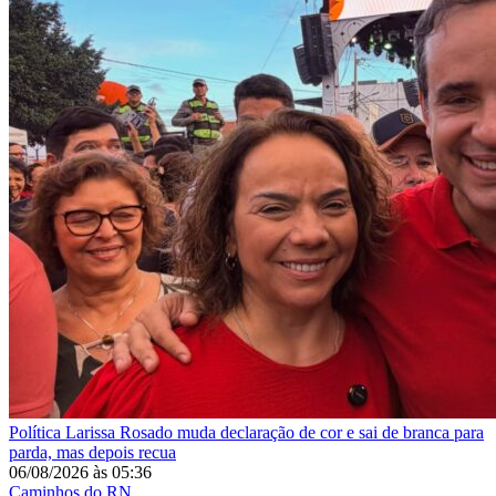
Política
Larissa Rosado muda declaração de cor e sai de branca para
parda, mas depois recua
06/08/2026
às
05:36
Caminhos do RN