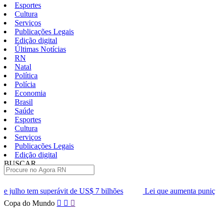
Esportes
Cultura
Serviços
Publicações Legais
Edição digital
Últimas Notícias
RN
Natal
Política
Polícia
Economia
Brasil
Saúde
Esportes
Cultura
Serviços
Publicações Legais
Edição digital
BUSCAR
ÚLTIMAS
 de US$ 7 bilhões
Lei que aumenta punição a crimes digitais cont
Pular
Copa do Mundo
para
o