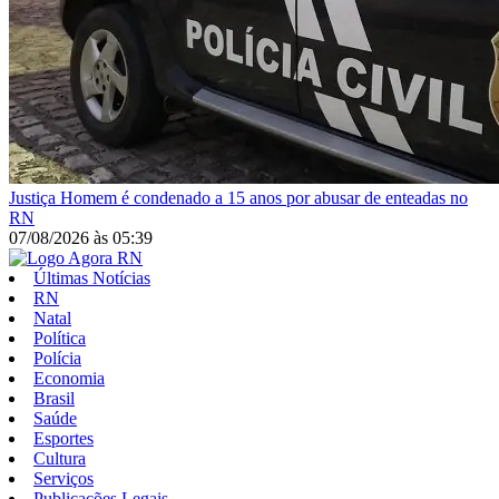
Justiça
Homem é condenado a 15 anos por abusar de enteadas no
RN
07/08/2026
às
05:39
Últimas Notícias
RN
Natal
Política
Polícia
Economia
Brasil
Saúde
Esportes
Cultura
Serviços
Publicações Legais