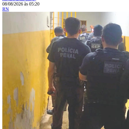
08/08/2026
às
05:20
RN