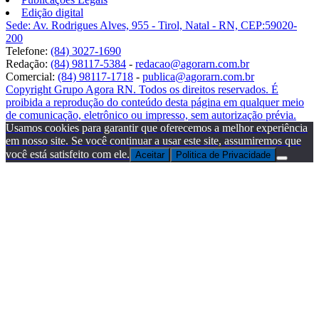
Edição digital
Sede: Av. Rodrigues Alves, 955 - Tirol, Natal - RN, CEP:59020-
200
Telefone:
(84) 3027-1690
Redação:
(84) 98117-5384
-
redacao@agorarn.com.br
Comercial:
(84) 98117-1718
-
publica@agorarn.com.br
Copyright Grupo Agora RN. Todos os direitos reservados. É
proibida a reprodução do conteúdo desta página em qualquer meio
de comunicação, eletrônico ou impresso, sem autorização prévia.
Usamos cookies para garantir que oferecemos a melhor experiência
em nosso site. Se você continuar a usar este site, assumiremos que
você está satisfeito com ele.
Aceitar
Politica de Privacidade