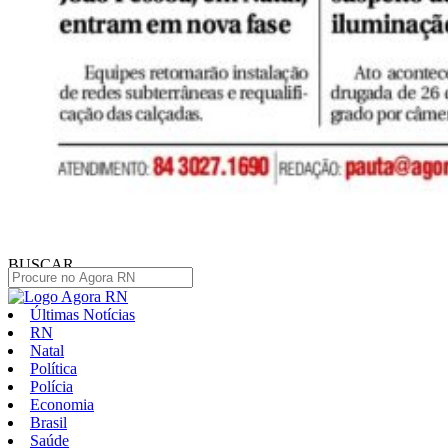
BUSCAR
Últimas Notícias
RN
Natal
Política
Polícia
Economia
Brasil
Saúde