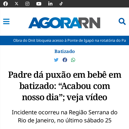
a do Dnit bloqueia acesso à Ponte de Igapó na rotatória do Parque dos Co
Pular
Batizado
para
o
conteúdo
Padre dá puxão em bebê em
batizado: “Acabou com
nosso dia”; veja vídeo
Incidente ocorreu na Região Serrana do
Rio de Janeiro, no último sábado 25