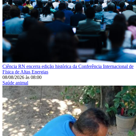
Ciência
RN encerra edição histórica da Conferência Internacional de
Física de Altas Energias
08/08/2026
às
08:00
Saúde animal