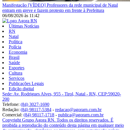
Manifestação
[VÍDEO] Professores da rede municipal de Natal
entram em greve e fazem protesto em frente à Prefeitura
06/08/2026
às
11:42
Últimas Notícias
RN
Natal
Política
Polícia
Economia
Brasil
Saúde
Esportes
Cultura
Serviços
Publicações Legais
Edição digital
Sede: Av. Rodrigues Alves, 955 - Tirol, Natal - RN, CEP:59020-
200
Telefone:
(84) 3027-1690
Redação:
(84) 98117-5384
-
redacao@agorarn.com.br
Comercial:
(84) 98117-1718
-
publica@agorarn.com.br
Copyright Grupo Agora RN. Todos os direitos reservados. É
proibida a reprodução do conteúdo desta página em qualquer meio