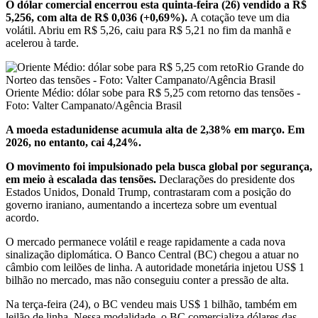
O dólar comercial encerrou esta quinta-feira (26) vendido a R$
5,256, com alta de R$ 0,036 (+0,69%).
A cotação teve um dia
volátil. Abriu em R$ 5,26, caiu para R$ 5,21 no fim da manhã e
acelerou à tarde.
Oriente Médio: dólar sobe para R$ 5,25 com retorno das tensões -
Foto: Valter Campanato/Agência Brasil
A moeda estadunidense acumula alta de 2,38% em março. Em
2026, no entanto, cai 4,24%.
O movimento foi impulsionado pela busca global por segurança,
em meio à escalada das tensões.
Declarações do presidente dos
Estados Unidos, Donald Trump, contrastaram com a posição do
governo iraniano, aumentando a incerteza sobre um eventual
acordo.
O mercado permanece volátil e reage rapidamente a cada nova
sinalização diplomática. O Banco Central (BC) chegou a atuar no
câmbio com leilões de linha. A autoridade monetária injetou US$ 1
bilhão no mercado, mas não conseguiu conter a pressão de alta.
Na terça-feira (24), o BC vendeu mais US$ 1 bilhão, também em
leilão de linha. Nessa modalidade, o BC comercializa dólares das