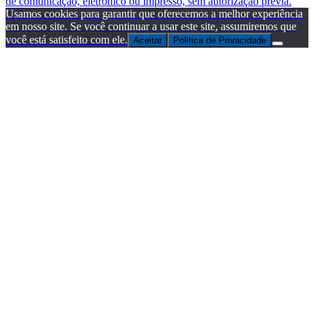
de comunicação, eletrônico ou impresso, sem autorização prévia.
Usamos cookies para garantir que oferecemos a melhor experiência
em nosso site. Se você continuar a usar este site, assumiremos que
você está satisfeito com ele.
Aceitar
Politica de Privacidade