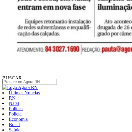
BUSCAR
Últimas Notícias
RN
Natal
Política
Polícia
Economia
Brasil
Saúde