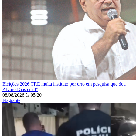
Eleições 2026
TRE multa instituto por erro em pesquisa que deu
Álvaro Dias em 1º
08/08/2026
às
05:20
Flagrante