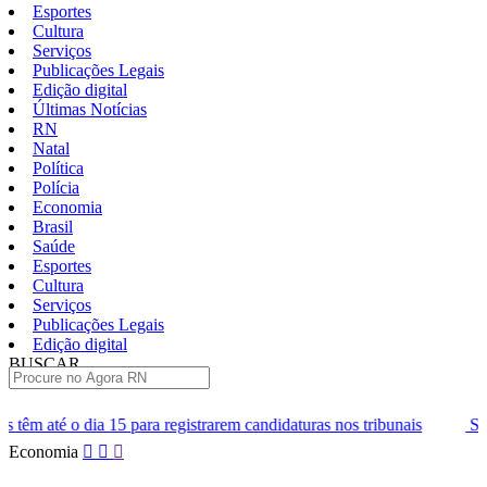
Esportes
Cultura
Serviços
Publicações Legais
Edição digital
Últimas Notícias
RN
Natal
Política
Polícia
Economia
Brasil
Saúde
Esportes
Cultura
Serviços
Publicações Legais
Edição digital
BUSCAR
ÚLTIMAS
ra registrarem candidaturas nos tribunais
Senai RN abre 2 mil vagas
Pular
Economia
para
o