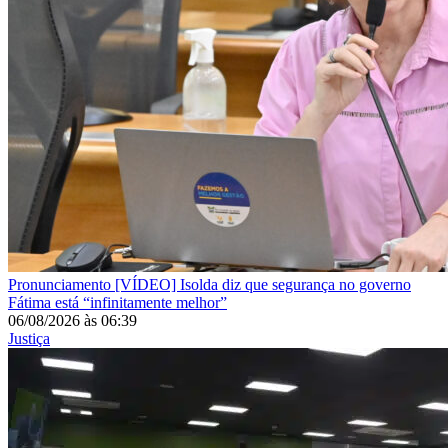
Pronunciamento
[VÍDEO] Isolda diz que segurança no governo
Fátima está “infinitamente melhor”
06/08/2026
às
06:39
Justiça