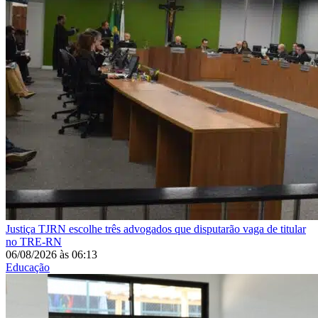
Justiça
TJRN escolhe três advogados que disputarão vaga de titular
no TRE-RN
06/08/2026
às
06:13
Educação