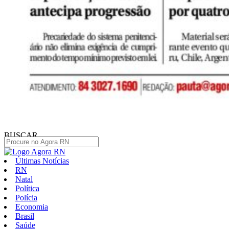
BUSCAR
Últimas Notícias
RN
Natal
Política
Polícia
Economia
Brasil
Saúde