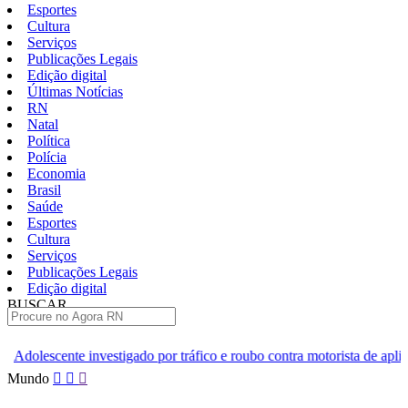
Esportes
Cultura
Serviços
Publicações Legais
Edição digital
Últimas Notícias
RN
Natal
Política
Polícia
Economia
Brasil
Saúde
Esportes
Cultura
Serviços
Publicações Legais
Edição digital
BUSCAR
ÚLTIMAS
do por tráfico e roubo contra motorista de aplicativo é apreendido no 
Pular
Mundo
para
o