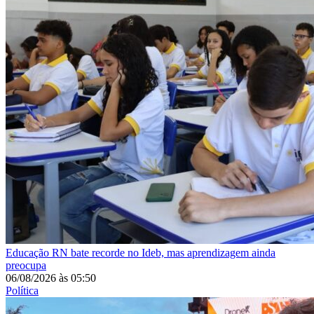
Educação
RN bate recorde no Ideb, mas aprendizagem ainda
preocupa
06/08/2026
às
05:50
Política