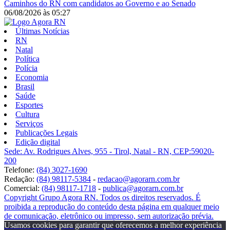
Caminhos do RN com candidatos ao Governo e ao Senado
06/08/2026
às
05:27
Últimas Notícias
RN
Natal
Política
Polícia
Economia
Brasil
Saúde
Esportes
Cultura
Serviços
Publicações Legais
Edição digital
Sede: Av. Rodrigues Alves, 955 - Tirol, Natal - RN, CEP:59020-
200
Telefone:
(84) 3027-1690
Redação:
(84) 98117-5384
-
redacao@agorarn.com.br
Comercial:
(84) 98117-1718
-
publica@agorarn.com.br
Copyright Grupo Agora RN. Todos os direitos reservados. É
proibida a reprodução do conteúdo desta página em qualquer meio
de comunicação, eletrônico ou impresso, sem autorização prévia.
Usamos cookies para garantir que oferecemos a melhor experiência