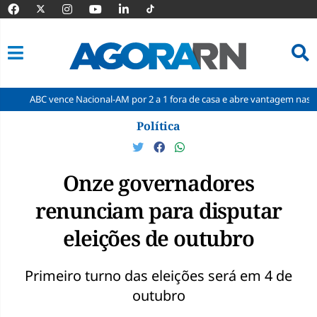
ence Nacional-AM por 2 a 1 fora de casa e abre vantagem nas quartas
Pular
Política
para
o
conteúdo
Onze governadores
renunciam para disputar
eleições de outubro
Primeiro turno das eleições será em 4 de
outubro