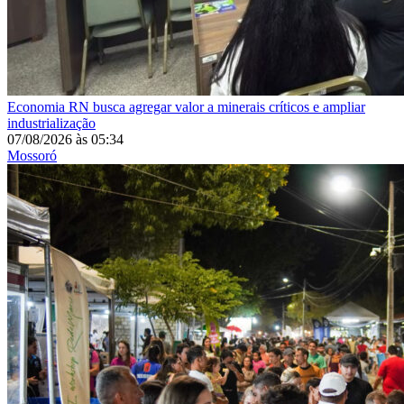
Economia
RN busca agregar valor a minerais críticos e ampliar
industrialização
07/08/2026
às
05:34
Mossoró