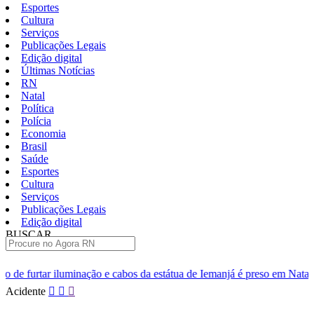
Esportes
Cultura
Serviços
Publicações Legais
Edição digital
Últimas Notícias
RN
Natal
Política
Polícia
Economia
Brasil
Saúde
Esportes
Cultura
Serviços
Publicações Legais
Edição digital
BUSCAR
ÚLTIMAS
 e cabos da estátua de Iemanjá é preso em Natal
Homem é preso po
Pular
Acidente
para
o