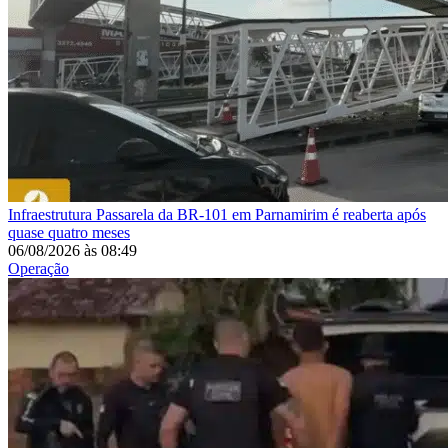
Infraestrutura
Passarela da BR-101 em Parnamirim é reaberta após
quase quatro meses
06/08/2026
às
08:49
Operação