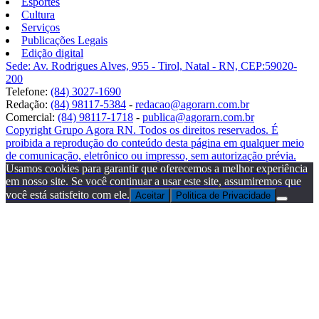
Esportes
Cultura
Serviços
Publicações Legais
Edição digital
Sede: Av. Rodrigues Alves, 955 - Tirol, Natal - RN, CEP:59020-
200
Telefone:
(84) 3027-1690
Redação:
(84) 98117-5384
-
redacao@agorarn.com.br
Comercial:
(84) 98117-1718
-
publica@agorarn.com.br
Copyright Grupo Agora RN. Todos os direitos reservados. É
proibida a reprodução do conteúdo desta página em qualquer meio
de comunicação, eletrônico ou impresso, sem autorização prévia.
Usamos cookies para garantir que oferecemos a melhor experiência
em nosso site. Se você continuar a usar este site, assumiremos que
você está satisfeito com ele.
Aceitar
Politica de Privacidade