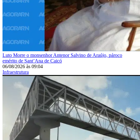
Luto
Morre o monsenhor Antenor Salvino de Araújo, pároco
emérito de Sant’Ana de Caicó
06/08/2026
às
09:04
Infraestrutura