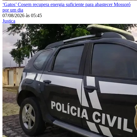
‘Gatos’
Cosern recupera energia suficiente para abastecer Mossoró
por um dia
07/08/2026
às
05:45
Justiça