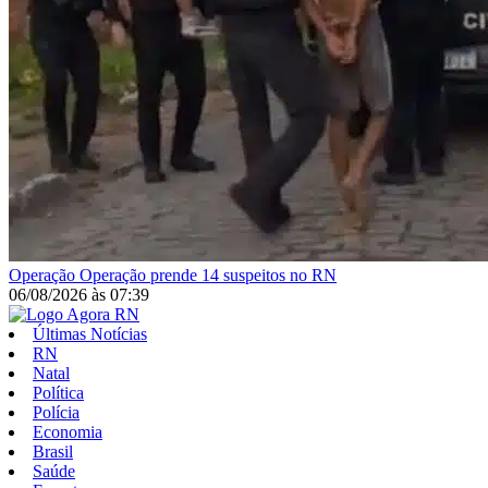
Operação
Operação prende 14 suspeitos no RN
06/08/2026
às
07:39
Últimas Notícias
RN
Natal
Política
Polícia
Economia
Brasil
Saúde