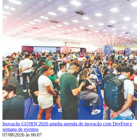
Inovação
GO!RN 2026 amplia agenda de inovação com DevFest e
semana de eventos
07/08/2026
às
06:07