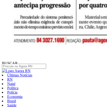
BUSCAR
Últimas Notícias
RN
Natal
Política
Polícia
Economia
Brasil
Saúde