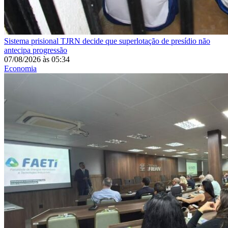
Sistema prisional
TJRN decide que superlotação de presídio não
antecipa progressão
07/08/2026
às
05:34
Economia