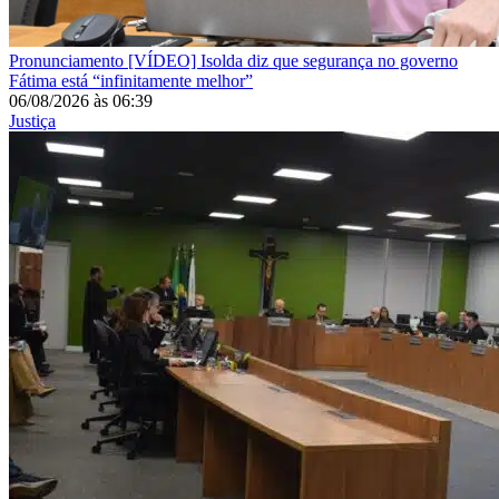
Pronunciamento
[VÍDEO] Isolda diz que segurança no governo
Fátima está “infinitamente melhor”
06/08/2026
às
06:39
Justiça