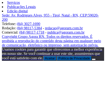
Serviços
Publicações Legais
Edição digital
Sede: Av. Rodrigues Alves, 955 - Tirol, Natal - RN, CEP:59020-
200
Telefone:
(84) 3027-1690
Redação:
(84) 98117-5384
-
redacao@agorarn.com.br
Comercial:
(84) 98117-1718
-
publica@agorarn.com.br
Copyright Grupo Agora RN. Todos os direitos reservados. É
proibida a reprodução do conteúdo desta página em qualquer meio
de comunicação, eletrônico ou impresso, sem autorização prévia.
Usamos cookies para garantir que oferecemos a melhor experiência
em nosso site. Se você continuar a usar este site, assumiremos que
você está satisfeito com ele.
Aceitar
Politica de Privacidade