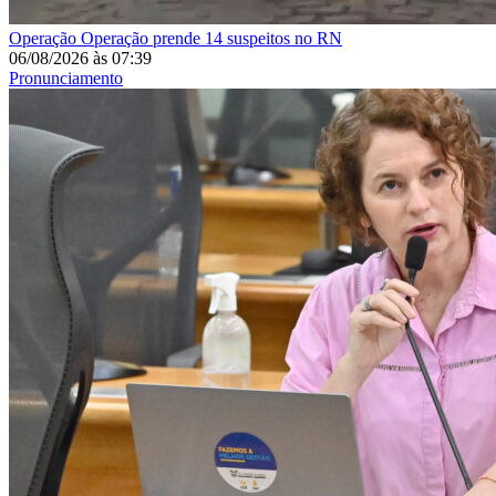
Operação
Operação prende 14 suspeitos no RN
06/08/2026
às
07:39
Pronunciamento