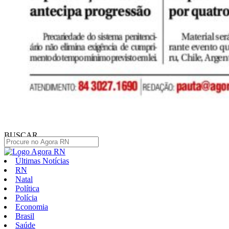
BUSCAR
Últimas Notícias
RN
Natal
Política
Polícia
Economia
Brasil
Saúde