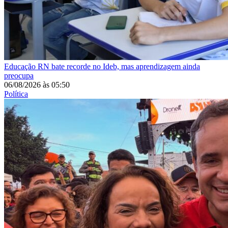
Educação
RN bate recorde no Ideb, mas aprendizagem ainda
preocupa
06/08/2026
às
05:50
Política