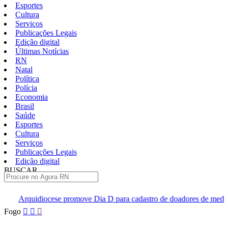
Esportes
Cultura
Serviços
Publicações Legais
Edição digital
Últimas Notícias
RN
Natal
Política
Polícia
Economia
Brasil
Saúde
Esportes
Cultura
Serviços
Publicações Legais
Edição digital
BUSCAR
ÚLTIMAS
omove Dia D para cadastro de doadores de medula óssea em Natal
Pular
Fogo
para
o