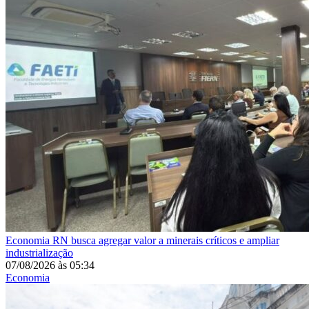
Economia
RN busca agregar valor a minerais críticos e ampliar
industrialização
07/08/2026
às
05:34
Economia