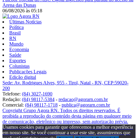
Arena das Dunas
06/08/2026
às
05:18
Últimas Notícias
Política
Brasil
RN
Mundo
Economia
Saúde
Esportes
Colunistas
Publicações Legais
Edição digital
Sede: Av. Rodrigues Alves, 955 - Tirol, Natal - RN, CEP:59020-
200
Telefone:
(84) 3027-1690
Redação:
(84) 98117-5384
-
redacao@agorarn.com.br
Comercial:
(84) 98117-1718
-
publica@agorarn.com.br
Copyright Grupo Agora RN. Todos os direitos reservados. É
proibida a reprodução do conteúdo desta página em qualquer meio
de comunicação, eletrônico ou impresso, sem autorização prévia.
Usamos cookies para garantir que oferecemos a melhor experiência
em nosso site. Se você continuar a usar este site, assumiremos que