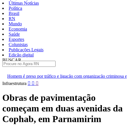
Últimas Notícias
Política
Brasil
RN
Mundo
Economia
Saúde
Esportes
Colunistas
Publicações Legais
Edição digital
BUSCAR
ÚLTIMAS
tráfico e ligação com organização criminosa em Natal
Ansiedade
Pular
Infraestrutura
para
o
Obras de pavimentação
conteúdo
começam em duas avenidas da
Cophab, em Parnamirim