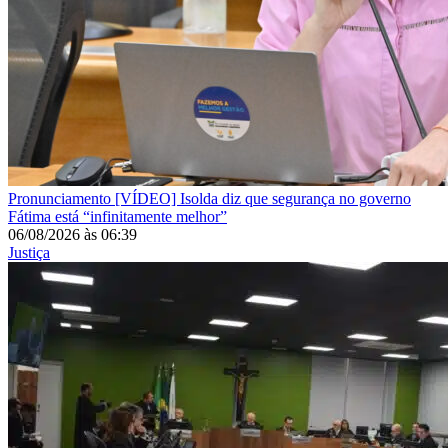
Pronunciamento
[VÍDEO] Isolda diz que segurança no governo
Fátima está “infinitamente melhor”
06/08/2026
às
06:39
Justiça