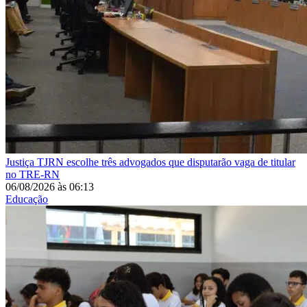
Justiça
TJRN escolhe três advogados que disputarão vaga de titular
no TRE-RN
06/08/2026
às
06:13
Educação