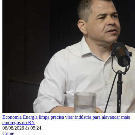
Economia
Energia limpa precisa virar indústria para alavancar mais
empregos no RN
06/08/2026
às
05:24
Crime