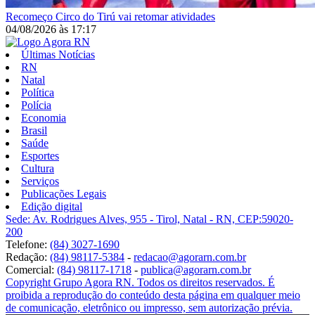
Recomeço
Circo do Tirú vai retomar atividades
04/08/2026
às
17:17
Últimas Notícias
RN
Natal
Política
Polícia
Economia
Brasil
Saúde
Esportes
Cultura
Serviços
Publicações Legais
Edição digital
Sede: Av. Rodrigues Alves, 955 - Tirol, Natal - RN, CEP:59020-
200
Telefone:
(84) 3027-1690
Redação:
(84) 98117-5384
-
redacao@agorarn.com.br
Comercial:
(84) 98117-1718
-
publica@agorarn.com.br
Copyright Grupo Agora RN. Todos os direitos reservados. É
proibida a reprodução do conteúdo desta página em qualquer meio
de comunicação, eletrônico ou impresso, sem autorização prévia.