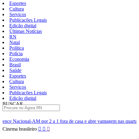
Esportes
Cultura
Serviços
Publicações Legais
Edição digital
Últimas Notícias
RN
Natal
Política
Polícia
Economia
Brasil
Saúde
Esportes
Cultura
Serviços
Publicações Legais
Edição digital
BUSCAR
ÚLTIMAS
 2 a 1 fora de casa e abre vantagem nas quartas
Cine Seridó D
Pular
Cinema brasileiro
para
o