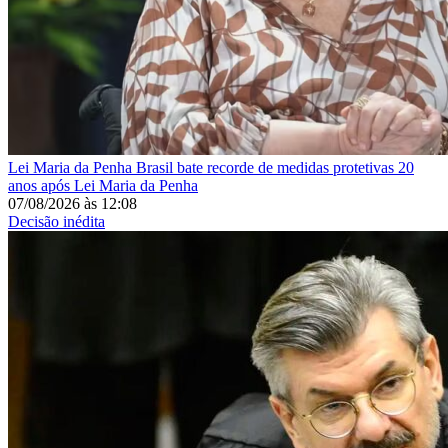
Lei Maria da Penha
Brasil bate recorde de medidas protetivas 20
anos após Lei Maria da Penha
07/08/2026
às
12:08
Decisão inédita