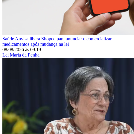
Saúde
Anvisa libera Shopee para anunciar e comercializar
medicamentos após mudança na lei
08/08/2026
às
09:19
Lei Maria da Penha