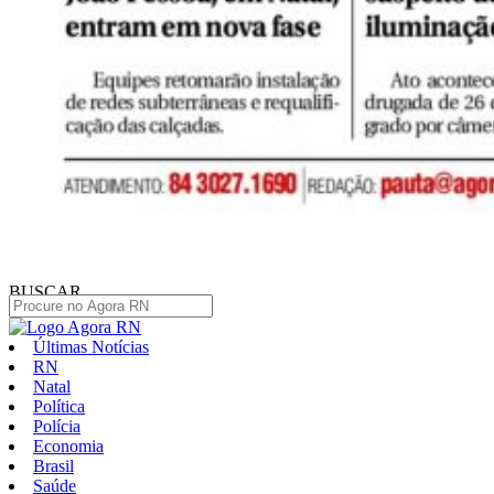
BUSCAR
Últimas Notícias
RN
Natal
Política
Polícia
Economia
Brasil
Saúde