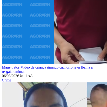
Maus-tratos
Vídeo de criança girando cachorro leva Ibama a
resgatar animal
06/08/2026
às
11:48
Crime