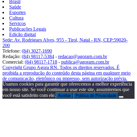
Brasil
Saúde
Esportes
Cultura
Serviços
Publicações Legais
Edição digital
Sede: Av. Rodrigues Alves, 955 - Tirol, Natal - RN, CEP:59020-
200
Telefone:
(84) 3027-1690
Redação:
(84) 98117-5384
-
redacao@agorarn.com.br
Comercial:
(84) 98117-1718
-
publica@agorarn.com.br
Copyright Grupo Agora RN. Todos os direitos reservados. É
proibida a reprodução do conteúdo desta página em qualquer meio
de comunicação, eletrônico ou impresso, sem autorização prévia.
Usamos cookies para garantir que oferecemos a melhor experiência
em nosso site. Se você continuar a usar este site, assumiremos que
você está satisfeito com ele.
Aceitar
Politica de Privacidade