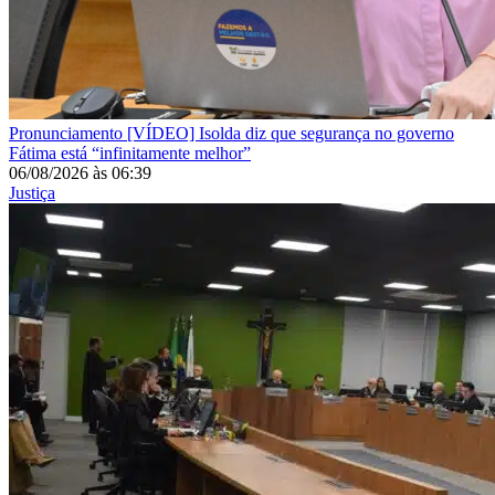
Pronunciamento
[VÍDEO] Isolda diz que segurança no governo
Fátima está “infinitamente melhor”
06/08/2026
às
06:39
Justiça