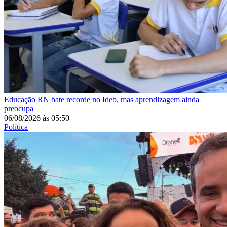
Educação
RN bate recorde no Ideb, mas aprendizagem ainda
preocupa
06/08/2026
às
05:50
Política