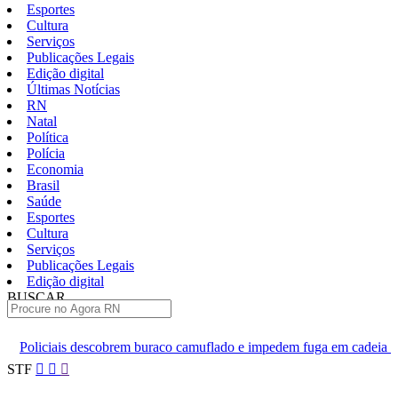
Esportes
Cultura
Serviços
Publicações Legais
Edição digital
Últimas Notícias
RN
Natal
Política
Polícia
Economia
Brasil
Saúde
Esportes
Cultura
Serviços
Publicações Legais
Edição digital
BUSCAR
ÚLTIMAS
m buraco camuflado e impedem fuga em cadeia de Ceará-Mirim
C
Pular
STF
para
o