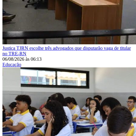
Justiça
TJRN escolhe três advogados que disputarão vaga de titular
no TRE-RN
06/08/2026
às
06:13
Educação