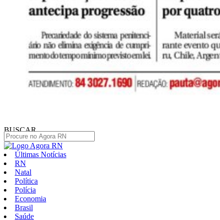
BUSCAR
Últimas Notícias
RN
Natal
Política
Polícia
Economia
Brasil
Saúde