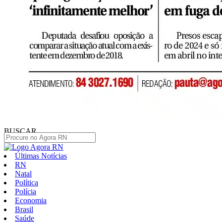
BUSCAR
Últimas Notícias
RN
Natal
Política
Polícia
Economia
Brasil
Saúde