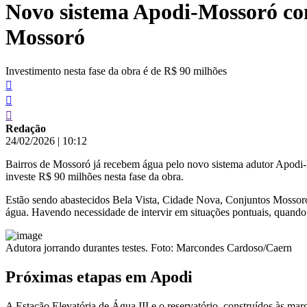
Novo sistema Apodi-Mossoró come
conteúdo
Mossoró
Investimento nesta fase da obra é de R$ 90 milhões
Redação
24/02/2026
|
10:12
Bairros de Mossoró já recebem água pelo novo sistema adutor Apodi-
investe R$ 90 milhões nesta fase da obra.
Estão sendo abastecidos Bela Vista, Cidade Nova, Conjuntos Mossoró 
água. Havendo necessidade de intervir em situações pontuais, quando n
Adutora jorrando durantes testes. Foto: Marcondes Cardoso/Caern
Próximas etapas em Apodi
A Estação Elevatória de Água III e o reservatório, construídos às ma