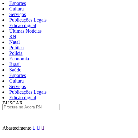
Esportes
Cultura
Serviços
Publicações Legais
Edição digital
Últimas Notícias
RN
Natal
Política
Polícia
Economia
Brasil
Saúde
Esportes
Cultura
Serviços
Publicações Legais
Edição digital
BUSCAR
ÚLTIMAS
Pular
Abastecimento
para
o