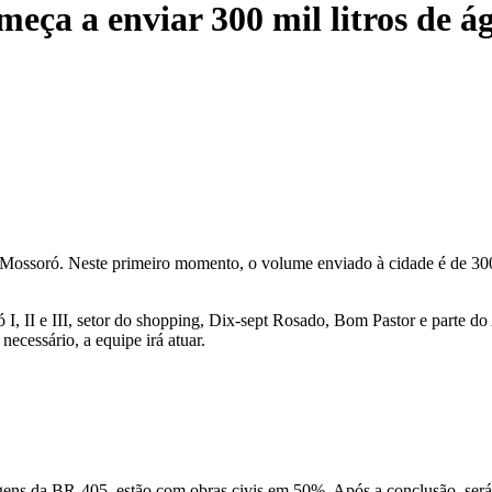
ça a enviar 300 mil litros de á
Mossoró. Neste primeiro momento, o volume enviado à cidade é de 300 
I, II e III, setor do shopping, Dix-sept Rosado, Bom Pastor e parte d
ecessário, a equipe irá atuar.
rgens da BR-405, estão com obras civis em 50%. Após a conclusão, será 