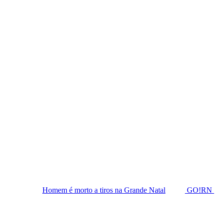
mem é morto a tiros na Grande Natal
GO!RN 2026 amplia agend