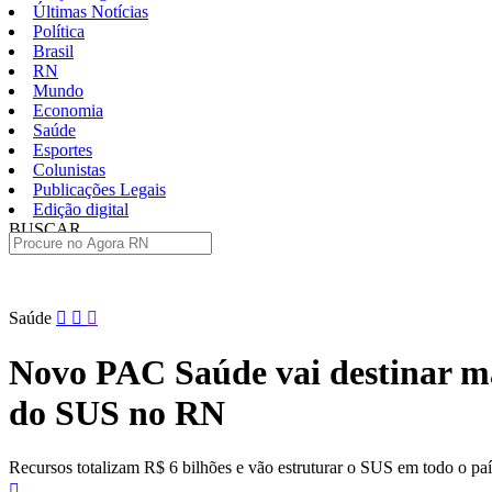
Últimas Notícias
Política
Brasil
RN
Mundo
Economia
Saúde
Esportes
Colunistas
Publicações Legais
Edição digital
BUSCAR
ÚLTIMAS
Pular
Saúde
para
o
Novo PAC Saúde vai destinar ma
conteúdo
do SUS no RN
Recursos totalizam R$ 6 bilhões e vão estruturar o SUS em todo o pa