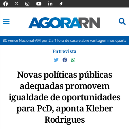
onal-AM por 2 a 1 fora de casa e abre vantagem nas quartas
Cine Ser
Pular
Entrevista
para
o
conteúdo
Novas políticas públicas
adequadas promovem
igualdade de oportunidades
para PcD, aponta Kleber
Rodrigues