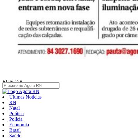
BUSCAR
Últimas Notícias
RN
Natal
Política
Polícia
Economia
Brasil
Saúde