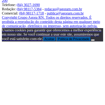
200
Telefone:
(84) 3027-1690
Redação:
(84) 98117-5384
-
redacao@agorarn.com.br
Comercial:
(84) 98117-1718
-
publica@agorarn.com.br
Copyright Grupo Agora RN. Todos os direitos reservados. É
proibida a reprodução do conteúdo desta página em qualquer meio
de comunicação, eletrônico ou impresso, sem autorização prévia.
Usamos cookies para garantir que oferecemos a melhor experiência
em nosso site. Se você continuar a usar este site, assumiremos que
você está satisfeito com ele.
Aceitar
Politica de Privacidade