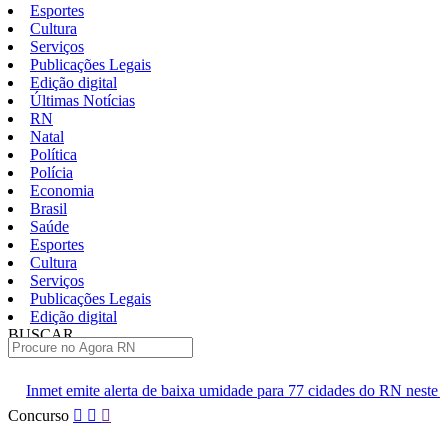
Esportes
Cultura
Serviços
Publicações Legais
Edição digital
Últimas Notícias
RN
Natal
Política
Polícia
Economia
Brasil
Saúde
Esportes
Cultura
Serviços
Publicações Legais
Edição digital
BUSCAR
ÚLTIMAS
a de baixa umidade para 77 cidades do RN neste sábado
Polícia 
Pular
Concurso
para
o