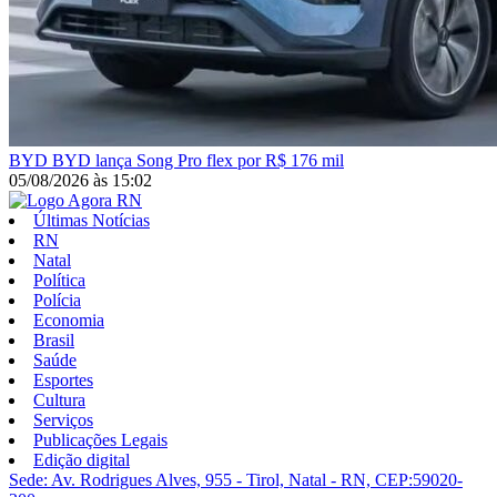
BYD
BYD lança Song Pro flex por R$ 176 mil
05/08/2026
às
15:02
Últimas Notícias
RN
Natal
Política
Polícia
Economia
Brasil
Saúde
Esportes
Cultura
Serviços
Publicações Legais
Edição digital
Sede: Av. Rodrigues Alves, 955 - Tirol, Natal - RN, CEP:59020-