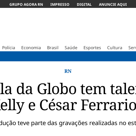
GRUPO AGORA RN
IMPRESSO
DIGITAL
ANUNCIE AQUI
Polícia
Economia
Brasil
Saúde
Esportes
Cultura
Ser
Tenista B
RN
a da Globo tem tal
elly e César Ferrari
dução teve parte das gravações realizadas no es