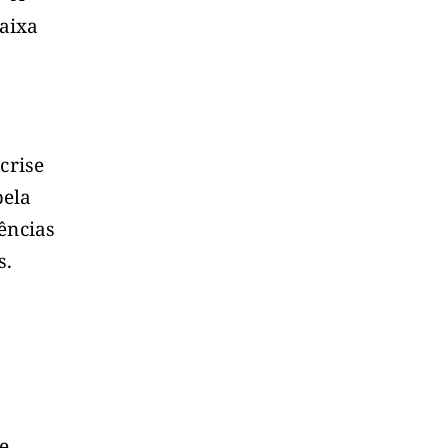
aixa
crise
pela
ências
s.
 e