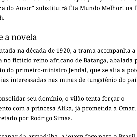
a do Amor” substituirá Êta Mundo Melhor! na f
h.
e a novela
tada na década de 1920, a trama acompanha a 
ca no fictício reino africano de Batanga, abalada 
o do primeiro-ministro Jendal, que se alia a pot
ias interessadas nas minas de tungstênio do paí
onsolidar seu domínio, o vilão tenta forçar o
nto com a princesa Alika, já prometida a Omar,
retado por Rodrigo Simas.
scapar da armadilha, a jovem foge para o Brasil