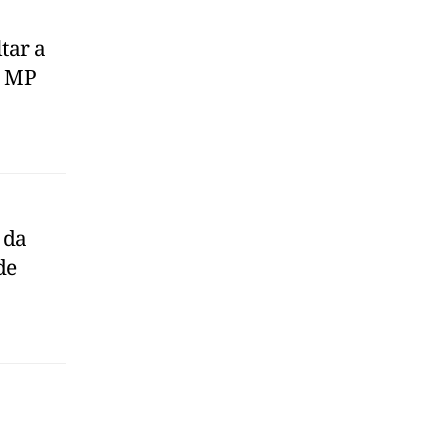
tar a
e MP
 da
de