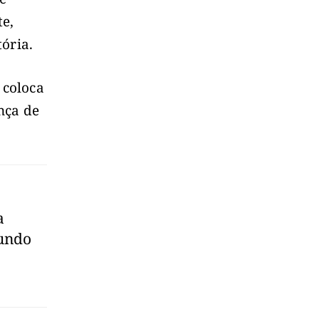
te,
ória.
 coloca
nça de
a
gundo