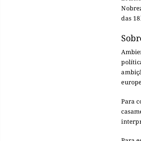
Nobrez
das 18
Sobr
Ambien
políti
ambiçã
europe
Para c
casame
interp
Para e