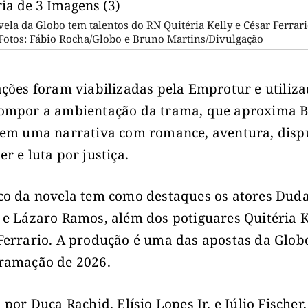
ela da Globo tem talentos do RN Quitéria Kelly e César Ferrar
 Fotos: Fábio Rocha/Globo e Bruno Martins/Divulgação
ações foram viabilizadas pela Emprotur e utiliz
ompor a ambientação da trama, que aproxima Br
 em uma narrativa com romance, aventura, disp
r e luta por justiça.
co da novela tem como destaques os atores Dud
 e Lázaro Ramos, além dos potiguares Quitéria K
Ferrario. A produção é uma das apostas da Glob
ramação de 2026.
 por Duca Rachid, Elísio Lopes Jr. e Júlio Fischer,