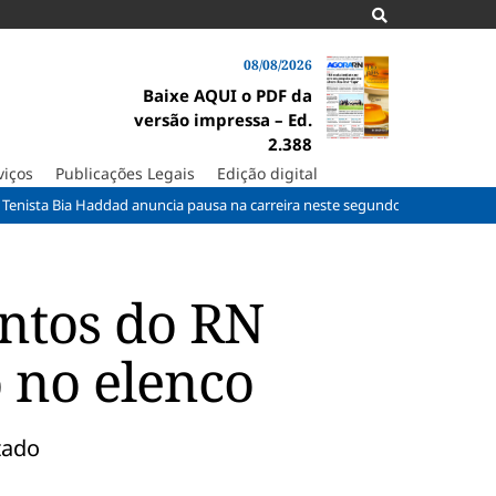
08/08/2026
Baixe AQUI o PDF da
versão impressa – Ed.
2.388
viços
Publicações Legais
Edição digital
ia Haddad anuncia pausa na carreira neste segundo semestre
Taxa da
entos do RN
o no elenco
tado