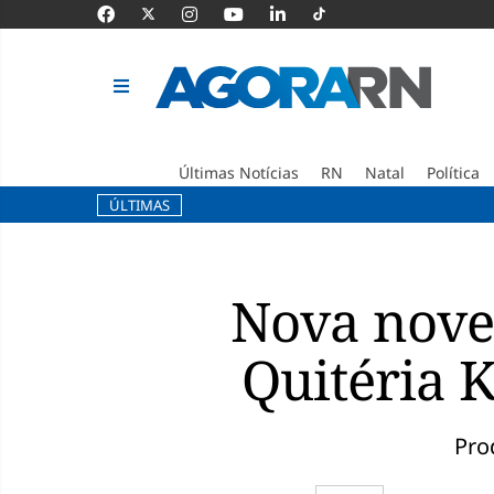
Últimas Notícias
RN
Natal
Política
ÚLTIMAS
Pular
para
o
Nova novel
conteúdo
Quitéria K
Pro