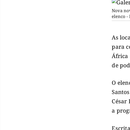
Nova nov
elenco -
As loc
para c
África
de pode
O elen
Santos
César 
a prog
Escrita