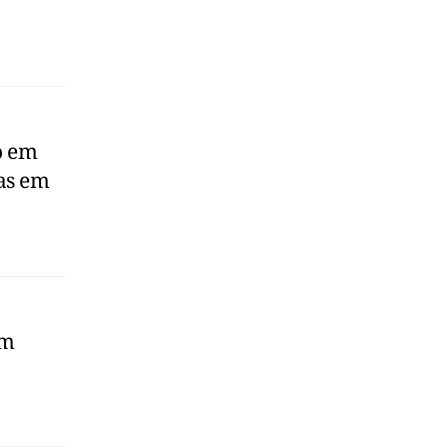
o em
as em
em