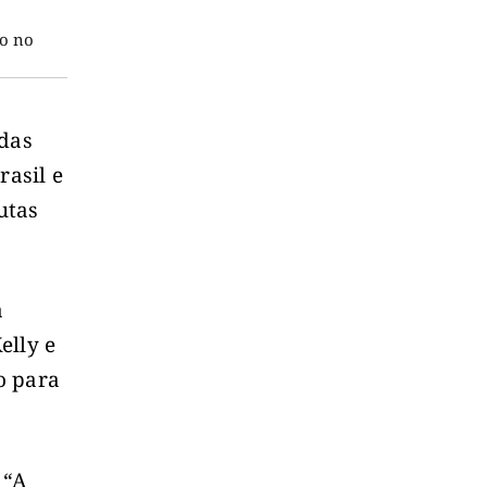
io no
adas
asil e
utas
a
elly e
o para
 “A