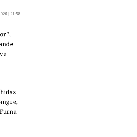
/2026
|
21:58
or”,
rande
eve
lhidas
angue,
 Furna