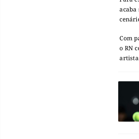
acaba 
cenári
Com pa
o RN c
artist