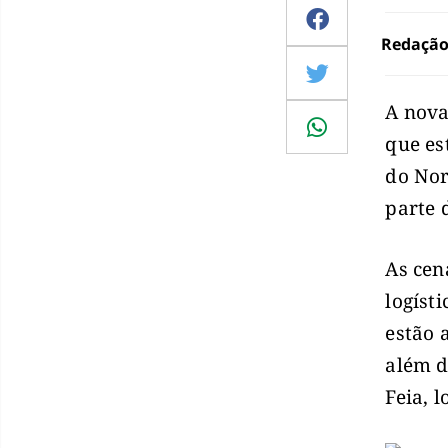
Redaçã
A nova
que es
do Nor
parte 
As cen
logíst
estão 
além d
Feia, 