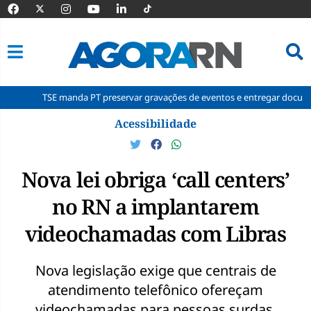
SE manda PT preservar gravações de eventos e entregar documentos à Cor
Pular
Acessibilidade
para
o
conteúdo
Nova lei obriga ‘call centers’
no RN a implantarem
videochamadas com Libras
Nova legislação exige que centrais de
atendimento telefônico ofereçam
videochamadas para pessoas surdas.