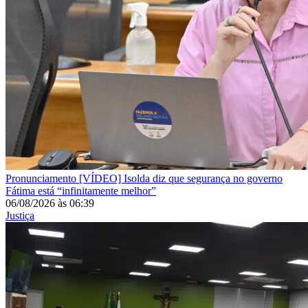
Pronunciamento
[VÍDEO] Isolda diz que segurança no governo
Fátima está “infinitamente melhor”
06/08/2026
às
06:39
Justiça