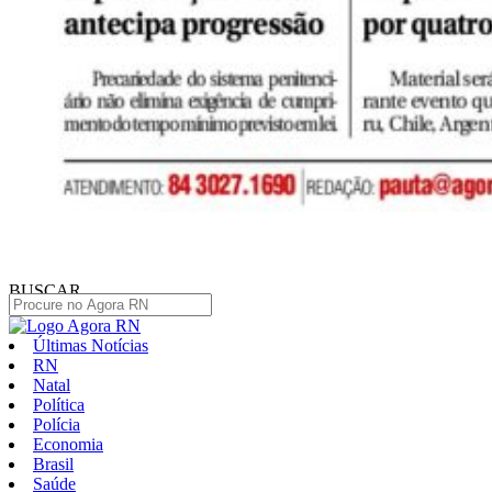
BUSCAR
Últimas Notícias
RN
Natal
Política
Polícia
Economia
Brasil
Saúde