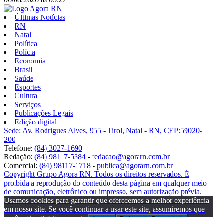
Últimas Notícias
RN
Natal
Política
Polícia
Economia
Brasil
Saúde
Esportes
Cultura
Serviços
Publicações Legais
Edição digital
Sede: Av. Rodrigues Alves, 955 - Tirol, Natal - RN, CEP:59020-
200
Telefone:
(84) 3027-1690
Redação:
(84) 98117-5384
-
redacao@agorarn.com.br
Comercial:
(84) 98117-1718
-
publica@agorarn.com.br
Copyright Grupo Agora RN. Todos os direitos reservados. É
proibida a reprodução do conteúdo desta página em qualquer meio
de comunicação, eletrônico ou impresso, sem autorização prévia.
Usamos cookies para garantir que oferecemos a melhor experiência
em nosso site. Se você continuar a usar este site, assumiremos que