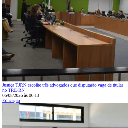
Justiça
TJRN escolhe três advogados que disputarão vaga de titular
no TRE-RN
06/08/2026
às
06:13
Educação