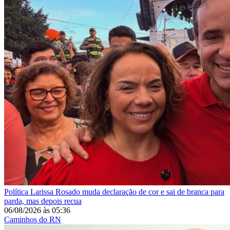
Política
Larissa Rosado muda declaração de cor e sai de branca para
parda, mas depois recua
06/08/2026
às
05:36
Caminhos do RN