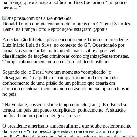
na França, que a situação política no Brasil se tornou “um pouco
perigosa”.
Donald Trump durante encontro de imprensa no G7, em Évian-les-
Bains, na França Foto: Reprodução/Instagram @potus
A declaração foi feita após o encontro entre Trump e o presidente
Luiz Inácio Lula da Silva, no contexto do G7. Questionado por
jornalistas sobre tarifas norte-americanas e sobre a possível
classificação de facções criminosas como organizações terroristas,
Trump acabou comentando o cenário político brasileiro.
Segundo ele, o Brasil vive um momento “complicado” e
“desagradável” na política. Trump afirmou ainda ter tomado
conhecimento de uma prisão de um político que estaria em
campanha eleitoral, mencionando o caso como exemplo da tensão
no país.
“Na verdade, passei bastante tempo com ele [Lula]. E o Brasil se
tornou um país um pouco complicado, politicamente. A situação
política ficou um pouco perigosa”, disse.
O presidente americano também afirmou que soube posteriormente
da prisão de “uma pessoa que estava concorrendo a um cargo
público”, dizendo que o episódio teria ocorrido após uma declaração