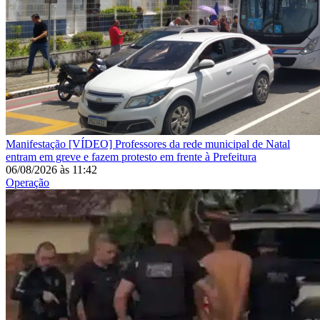
Manifestação
[VÍDEO] Professores da rede municipal de Natal
entram em greve e fazem protesto em frente à Prefeitura
06/08/2026
às
11:42
Operação