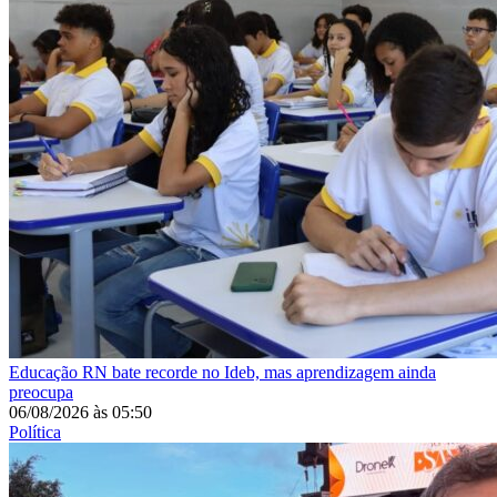
Educação
RN bate recorde no Ideb, mas aprendizagem ainda
preocupa
06/08/2026
às
05:50
Política