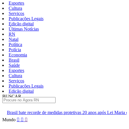
Esportes
Cultura
Serviços
Publicações Legais
Edição digital
Últimas Notícias
RN
Natal
Política
Polícia
Economia
Brasil
Saúde
Esportes
Cultura
Serviços
Publicações Legais
Edição digital
BUSCAR
ÚLTIMAS
 de medidas protetivas 20 anos após Lei Maria da Penha
ABC agua
Pular
Mundo
para
o