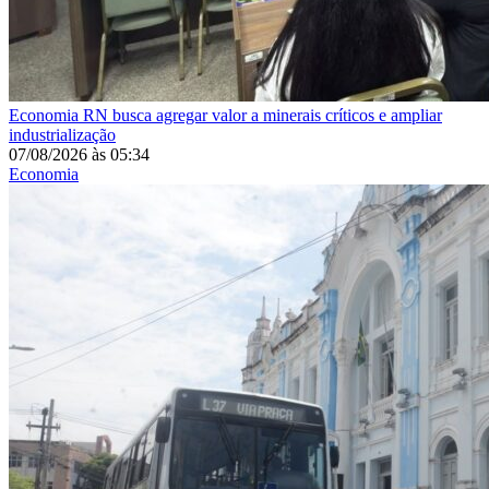
Economia
RN busca agregar valor a minerais críticos e ampliar
industrialização
07/08/2026
às
05:34
Economia