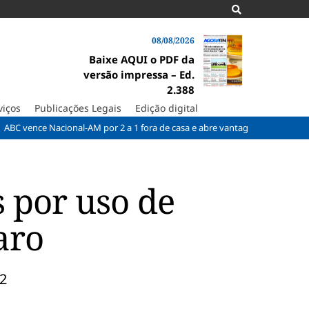
08/08/2026
Baixe AQUI o PDF da
versão impressa – Ed.
2.388
viços
Publicações Legais
Edição digital
 Nacional-AM por 2 a 1 fora de casa e abre vantagem nas quartas
Ci
s por uso de
aro
22