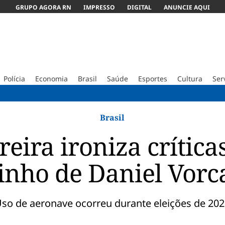
GRUPO AGORA RN
IMPRESSO
DIGITAL
ANUNCIE AQUI
Polícia
Economia
Brasil
Saúde
Esportes
Cultura
Ser
ABC vence
Brasil
reira ironiza crítica
tinho de Daniel Vorc
so de aeronave ocorreu durante eleições de 20