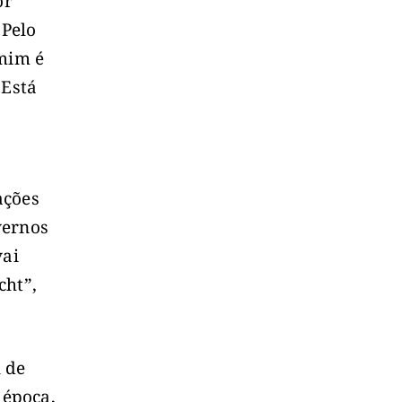
or
 Pelo
 mim é
 Está
ações
vernos
vai
cht”,
 de
 época,