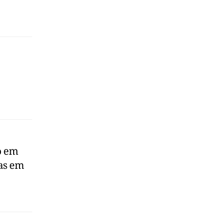
o em
as em