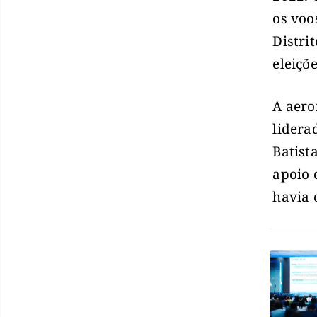
os voo
Distri
eleiçõ
A aero
lidera
Batist
apoio 
havia 