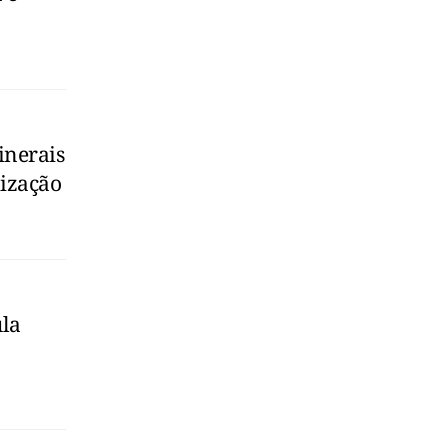
inerais
lização
ula