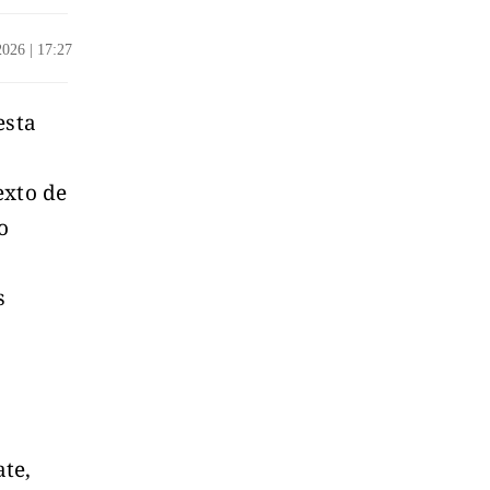
/2026
|
17:27
esta
exto de
o
s
te,