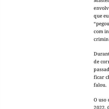
Master
envolv
que eu
“pegou
com in
crimin
Durant
de cor
passad
ficar 
falou.
O uso 
2022. 