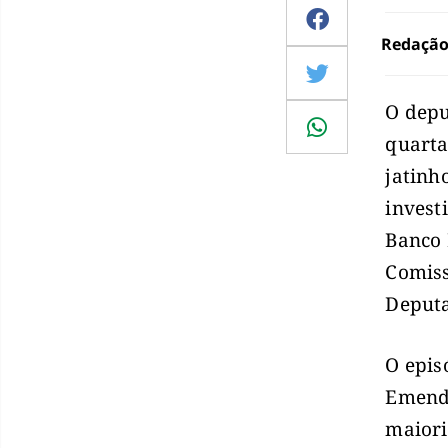
Redaçã
O depu
quarta
jatinh
invest
Banco 
Comiss
Deput
O epis
Emenda
maiori