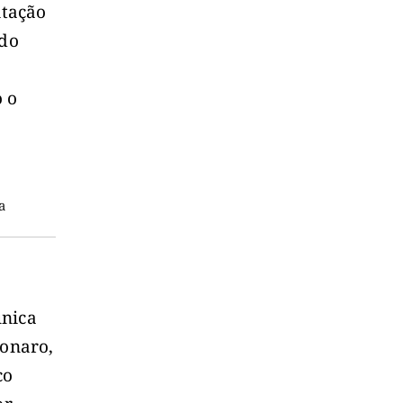
itação
 do
o o
a
única
sonaro,
co