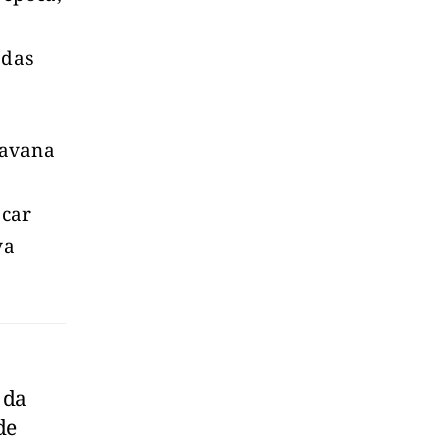
 das
ravana
scar
va
 da
de