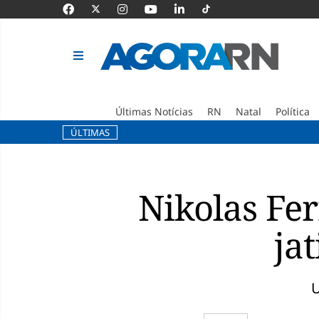
Últimas Notícias
RN
Natal
Política
ÚLTIMAS
Pular
para
o
Nikolas Fer
conteúdo
ja
U