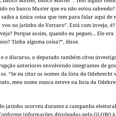
, banco Master, banco Master”. Tem algum men
ido no banco Master que eu não estou sabendo?
 saiba a única coisa que tem para falar aqui de
 voo no jatinho do Vorcaro”. Está com inveja, é?
veja? Porque assim, quando eu peguei… Ele era
oso? Tinha alguma coisa?”, disse.
e o discurso, o deputado também citou investig
rupção anteriores envolvendo integrantes de go
os. “Se eu citar os nomes da lista da Odebrecht 
chato, meu nome nunca esteve na lista da Odebre
do jatinho ocorreu durante a campanha eleitoral
Conforme informações divulgadas pelo GLOBO à