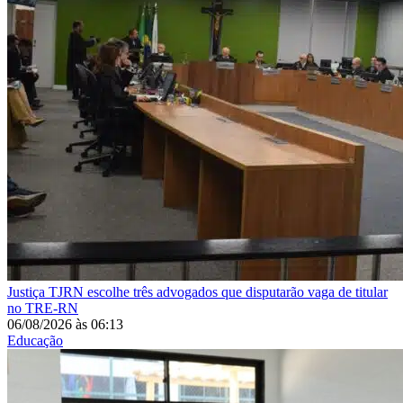
Justiça
TJRN escolhe três advogados que disputarão vaga de titular
no TRE-RN
06/08/2026
às
06:13
Educação