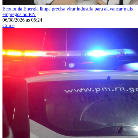
Economia
Energia limpa precisa virar indústria para alavancar mais
empregos no RN
06/08/2026
às
05:24
Crime