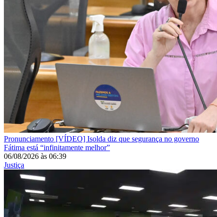
Pronunciamento
[VÍDEO] Isolda diz que segurança no governo
Fátima está “infinitamente melhor”
06/08/2026
às
06:39
Justiça