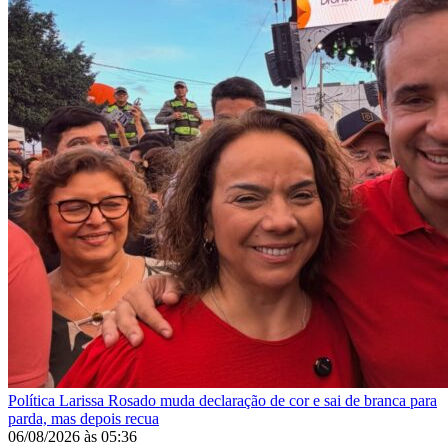
Política
Larissa Rosado muda declaração de cor e sai de branca para
parda, mas depois recua
06/08/2026
às
05:36