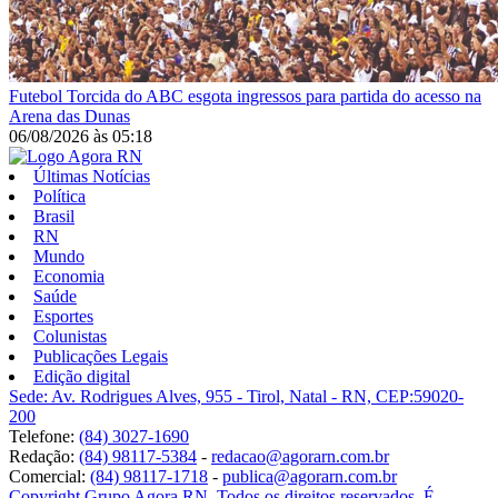
Futebol
Torcida do ABC esgota ingressos para partida do acesso na
Arena das Dunas
06/08/2026
às
05:18
Últimas Notícias
Política
Brasil
RN
Mundo
Economia
Saúde
Esportes
Colunistas
Publicações Legais
Edição digital
Sede: Av. Rodrigues Alves, 955 - Tirol, Natal - RN, CEP:59020-
200
Telefone:
(84) 3027-1690
Redação:
(84) 98117-5384
-
redacao@agorarn.com.br
Comercial:
(84) 98117-1718
-
publica@agorarn.com.br
Copyright Grupo Agora RN. Todos os direitos reservados. É