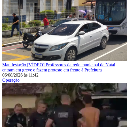
Manifestação
[VÍDEO] Professores da rede municipal de Natal
entram em greve e fazem protesto em frente à Prefeitura
06/08/2026
às
11:42
Operação