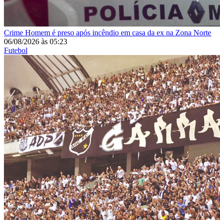
Crime
Homem é preso após incêndio em casa da ex na Zona Norte
06/08/2026
às
05:23
Futebol