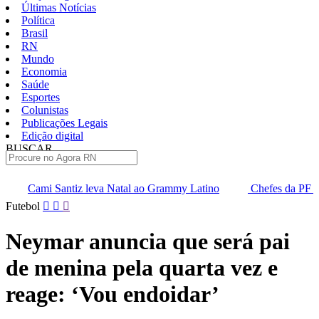
Últimas Notícias
Política
Brasil
RN
Mundo
Economia
Saúde
Esportes
Colunistas
Publicações Legais
Edição digital
BUSCAR
ÚLTIMAS
leva Natal ao Grammy Latino
Chefes da PF saem em defesa de 
Pular
Futebol
para
o
Neymar anuncia que será pai
conteúdo
de menina pela quarta vez e
reage: ‘Vou endoidar’