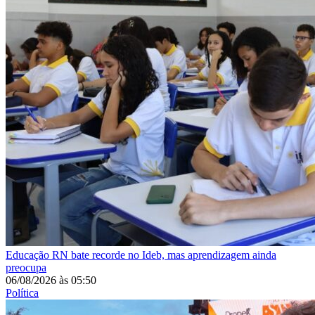
Educação
RN bate recorde no Ideb, mas aprendizagem ainda
preocupa
06/08/2026
às
05:50
Política