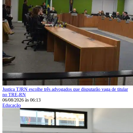
Justiça
TJRN escolhe três advogados que disputarão vaga de titular
no TRE-RN
06/08/2026
às
06:13
Educação