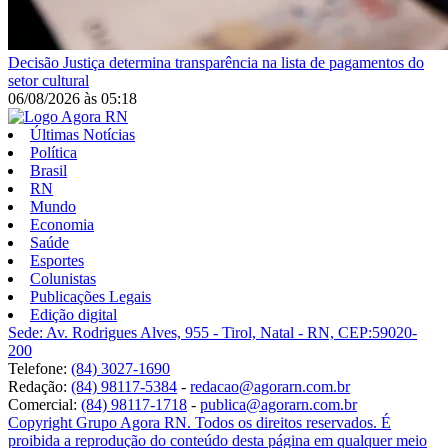
Decisão
Justiça determina transparência na lista de pagamentos do
setor cultural
06/08/2026
às
05:18
Últimas Notícias
Política
Brasil
RN
Mundo
Economia
Saúde
Esportes
Colunistas
Publicações Legais
Edição digital
Sede: Av. Rodrigues Alves, 955 - Tirol, Natal - RN, CEP:59020-
200
Telefone:
(84) 3027-1690
Redação:
(84) 98117-5384
-
redacao@agorarn.com.br
Comercial:
(84) 98117-1718
-
publica@agorarn.com.br
Copyright Grupo Agora RN. Todos os direitos reservados. É
proibida a reprodução do conteúdo desta página em qualquer meio