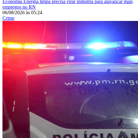
Economia
Energia limpa precisa virar indústria para alavancar mais
empregos no RN
06/08/2026
às
05:24
Crime