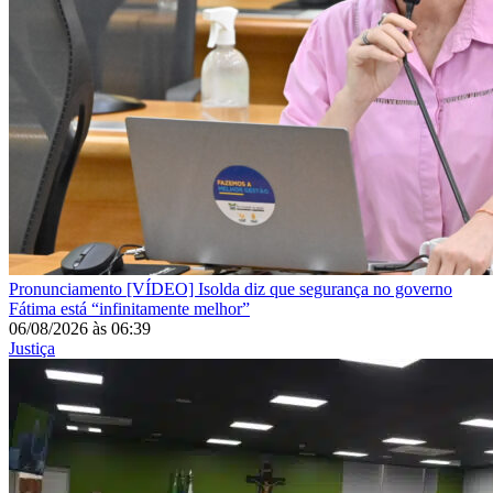
Pronunciamento
[VÍDEO] Isolda diz que segurança no governo
Fátima está “infinitamente melhor”
06/08/2026
às
06:39
Justiça