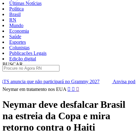
Últimas Notícias
Política
Brasil
RN
Mundo
Economia
Saúde
Esportes
Colunistas
Publicações Legais
Edição digital
BUSCAR
ÚLTIMAS
articipará no Grammy 2027
Anvisa pode aprovar mais oito cane
Pular
Neymar em tratamento nos EUA
para
o
Neymar deve desfalcar Brasil
conteúdo
na estreia da Copa e mira
retorno contra o Haiti