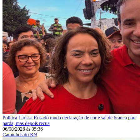
Política
Larissa Rosado muda declaração de cor e sai de branca para
parda, mas depois recua
06/08/2026
às
05:36
Caminhos do RN