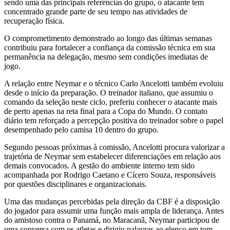
sendo uma das principais referências do grupo, o atacante tem
concentrado grande parte de seu tempo nas atividades de
recuperação física.
O comprometimento demonstrado ao longo das últimas semanas
contribuiu para fortalecer a confiança da comissão técnica em sua
permanência na delegação, mesmo sem condições imediatas de
jogo.
A relação entre Neymar e o técnico Carlo Ancelotti também evoluiu
desde o início da preparação. O treinador italiano, que assumiu o
comando da seleção neste ciclo, preferiu conhecer o atacante mais
de perto apenas na reta final para a Copa do Mundo. O contato
diário tem reforçado a percepção positiva do treinador sobre o papel
desempenhado pelo camisa 10 dentro do grupo.
Segundo pessoas próximas à comissão, Ancelotti procura valorizar a
trajetória de Neymar sem estabelecer diferenciações em relação aos
demais convocados. A gestão do ambiente interno tem sido
acompanhada por Rodrigo Caetano e Cícero Souza, responsáveis
por questões disciplinares e organizacionais.
Uma das mudanças percebidas pela direção da CBF é a disposição
do jogador para assumir uma função mais ampla de liderança. Antes
do amistoso contra o Panamá, no Maracanã, Neymar participou de
uma conversa com os atletas e dirigiu palavras ao elenco em tom