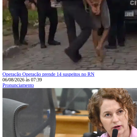
Operação
Operação prende 14 suspeitos no RN
06/08/2026
às
07:39
Pronunciamento