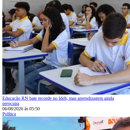
Educação
RN bate recorde no Ideb, mas aprendizagem ainda
preocupa
06/08/2026
às
05:50
Política