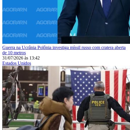
Guerra na Ucrânia
Polônia investiga míssil russo com cratera aberta
de 10 metros
31/07/2026
às
13:42
Estados Unidos