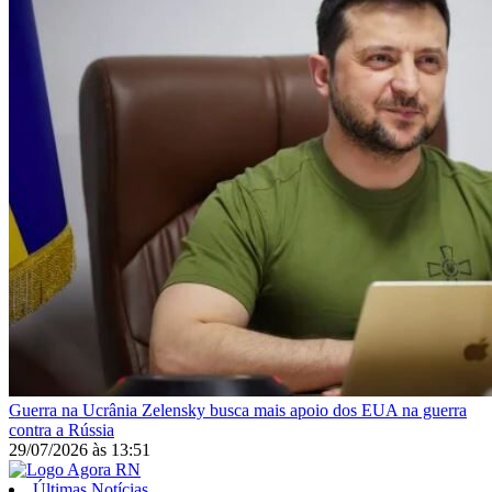
Guerra na Ucrânia
Zelensky busca mais apoio dos EUA na guerra
contra a Rússia
29/07/2026
às
13:51
Últimas Notícias