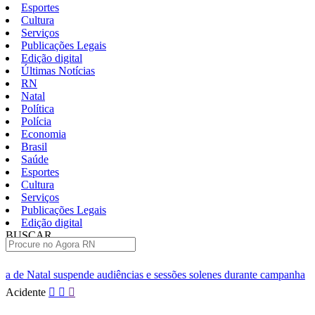
Esportes
Cultura
Serviços
Publicações Legais
Edição digital
Últimas Notícias
RN
Natal
Política
Polícia
Economia
Brasil
Saúde
Esportes
Cultura
Serviços
Publicações Legais
Edição digital
BUSCAR
ÚLTIMAS
diências e sessões solenes durante campanha
Leilão de baterias
Pular
Acidente
para
o