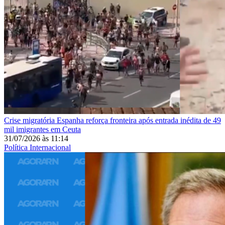
Crise migratória
Espanha reforça fronteira após entrada inédita de 49
mil imigrantes em Ceuta
31/07/2026
às
11:14
Política Internacional