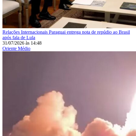
Relações Internacionais
Paraguai entrega nota de repúdio ao Brasil
após fala de Lula
31/07/2026
às
14:48
Oriente Médio