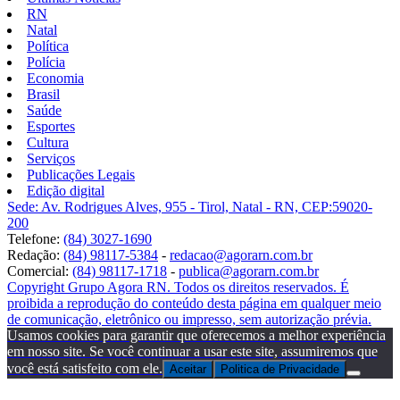
RN
Natal
Política
Polícia
Economia
Brasil
Saúde
Esportes
Cultura
Serviços
Publicações Legais
Edição digital
Sede: Av. Rodrigues Alves, 955 - Tirol, Natal - RN, CEP:59020-
200
Telefone:
(84) 3027-1690
Redação:
(84) 98117-5384
-
redacao@agorarn.com.br
Comercial:
(84) 98117-1718
-
publica@agorarn.com.br
Copyright Grupo Agora RN. Todos os direitos reservados. É
proibida a reprodução do conteúdo desta página em qualquer meio
de comunicação, eletrônico ou impresso, sem autorização prévia.
Usamos cookies para garantir que oferecemos a melhor experiência
em nosso site. Se você continuar a usar este site, assumiremos que
você está satisfeito com ele.
Aceitar
Politica de Privacidade