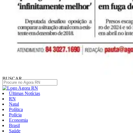
BUSCAR
Últimas Notícias
RN
Natal
Política
Polícia
Economia
Brasil
Saúde