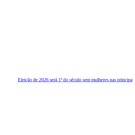
 de 2026 será 1ª do século sem mulheres nas principais chapas
Re