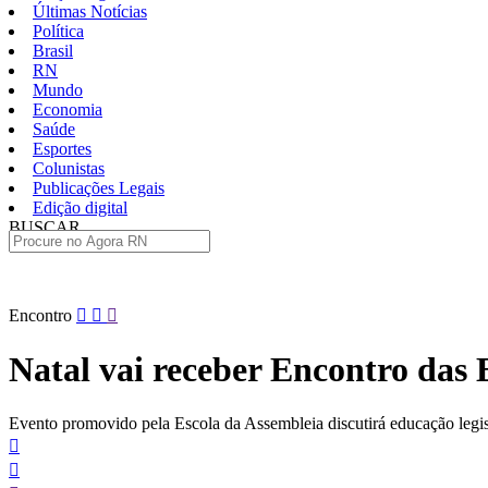
Últimas Notícias
Política
Brasil
RN
Mundo
Economia
Saúde
Esportes
Colunistas
Publicações Legais
Edição digital
BUSCAR
ÚLTIMAS
Pular
Encontro
para
o
Natal vai receber Encontro das 
conteúdo
Evento promovido pela Escola da Assembleia discutirá educação legisl