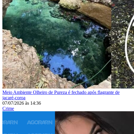
Meio Ambiente
Olheiro de Pureza é fechado após flagrante de
jacaré-coroa
07/07/2026
às
14:36
Crime