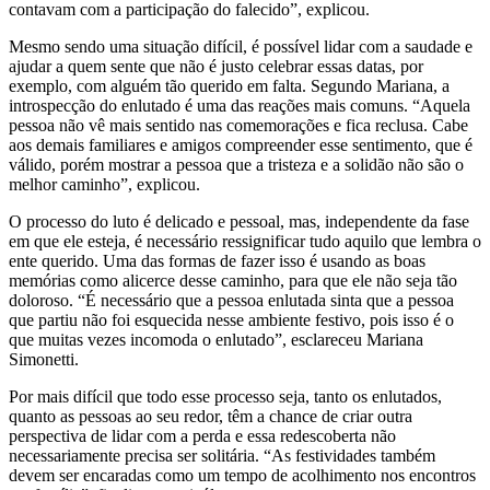
contavam com a participação do falecido”, explicou.
Mesmo sendo uma situação difícil, é possível lidar com a saudade e
ajudar a quem sente que não é justo celebrar essas datas, por
exemplo, com alguém tão querido em falta. Segundo Mariana, a
introspecção do enlutado é uma das reações mais comuns. “Aquela
pessoa não vê mais sentido nas comemorações e fica reclusa. Cabe
aos demais familiares e amigos compreender esse sentimento, que é
válido, porém mostrar a pessoa que a tristeza e a solidão não são o
melhor caminho”, explicou.
O processo do luto é delicado e pessoal, mas, independente da fase
em que ele esteja, é necessário ressignificar tudo aquilo que lembra o
ente querido. Uma das formas de fazer isso é usando as boas
memórias como alicerce desse caminho, para que ele não seja tão
doloroso. “É necessário que a pessoa enlutada sinta que a pessoa
que partiu não foi esquecida nesse ambiente festivo, pois isso é o
que muitas vezes incomoda o enlutado”, esclareceu Mariana
Simonetti.
Por mais difícil que todo esse processo seja, tanto os enlutados,
quanto as pessoas ao seu redor, têm a chance de criar outra
perspectiva de lidar com a perda e essa redescoberta não
necessariamente precisa ser solitária. “As festividades também
devem ser encaradas como um tempo de acolhimento nos encontros