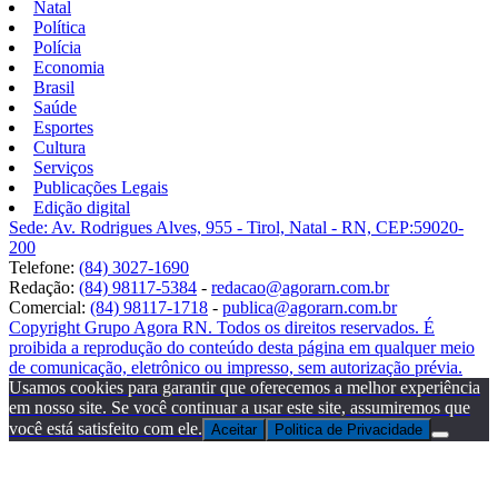
Natal
Política
Polícia
Economia
Brasil
Saúde
Esportes
Cultura
Serviços
Publicações Legais
Edição digital
Sede: Av. Rodrigues Alves, 955 - Tirol, Natal - RN, CEP:59020-
200
Telefone:
(84) 3027-1690
Redação:
(84) 98117-5384
-
redacao@agorarn.com.br
Comercial:
(84) 98117-1718
-
publica@agorarn.com.br
Copyright Grupo Agora RN. Todos os direitos reservados. É
proibida a reprodução do conteúdo desta página em qualquer meio
de comunicação, eletrônico ou impresso, sem autorização prévia.
Usamos cookies para garantir que oferecemos a melhor experiência
em nosso site. Se você continuar a usar este site, assumiremos que
você está satisfeito com ele.
Aceitar
Politica de Privacidade