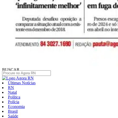
BUSCAR
Últimas Notícias
RN
Natal
Política
Polícia
Economia
Brasil
Saúde