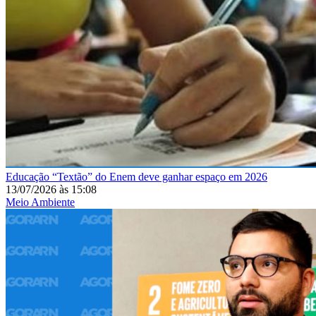
Educação
“Textão” do Enem deve ganhar espaço em 2026
13/07/2026
às
15:08
Meio Ambiente