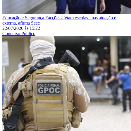
Educação e Segurança
Facções afetam escolas, mas atuação é
externa, afirma Seec
22/07/2026
às
15:22
Concurso Público