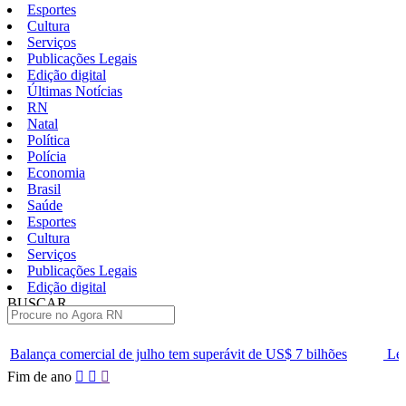
Esportes
Cultura
Serviços
Publicações Legais
Edição digital
Últimas Notícias
RN
Natal
Política
Polícia
Economia
Brasil
Saúde
Esportes
Cultura
Serviços
Publicações Legais
Edição digital
BUSCAR
ÚLTIMAS
 julho tem superávit de US$ 7 bilhões
Lei que aumenta punição a 
Pular
Fim de ano
para
o