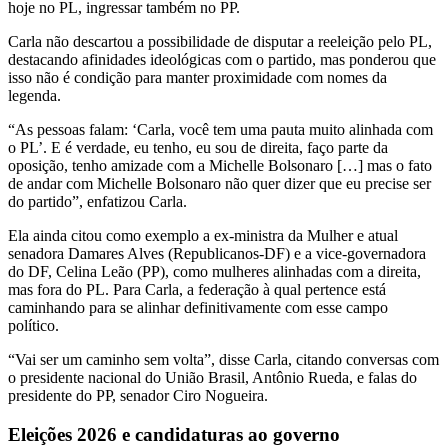
hoje no PL, ingressar também no PP.
Carla não descartou a possibilidade de disputar a reeleição pelo PL,
destacando afinidades ideológicas com o partido, mas ponderou que
isso não é condição para manter proximidade com nomes da
legenda.
“As pessoas falam: ‘Carla, você tem uma pauta muito alinhada com
o PL’. E é verdade, eu tenho, eu sou de direita, faço parte da
oposição, tenho amizade com a Michelle Bolsonaro […] mas o fato
de andar com Michelle Bolsonaro não quer dizer que eu precise ser
do partido”, enfatizou Carla.
Ela ainda citou como exemplo a ex-ministra da Mulher e atual
senadora Damares Alves (Republicanos-DF) e a vice-governadora
do DF, Celina Leão (PP), como mulheres alinhadas com a direita,
mas fora do PL. Para Carla, a federação à qual pertence está
caminhando para se alinhar definitivamente com esse campo
político.
“Vai ser um caminho sem volta”, disse Carla, citando conversas com
o presidente nacional do União Brasil, Antônio Rueda, e falas do
presidente do PP, senador Ciro Nogueira.
Eleições 2026 e candidaturas ao governo