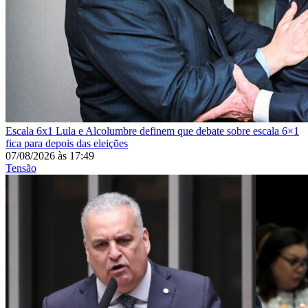
Escala 6x1
Lula e Alcolumbre definem que debate sobre escala 6×1
fica para depois das eleições
07/08/2026
às
17:49
Tensão