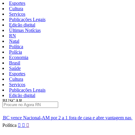
Esportes
Cultura
Serviços
Publicações Legais
Edição digital
Últimas Notícias
RN
Natal
Política
Polícia
Economia
Brasil
Saúde
Esportes
Cultura
Serviços
Publicações Legais
Edição digital
BUSCAR
ÚLTIMAS
 por 2 a 1 fora de casa e abre vantagem nas quartas
Cine Seri
Pular
Política
para
o