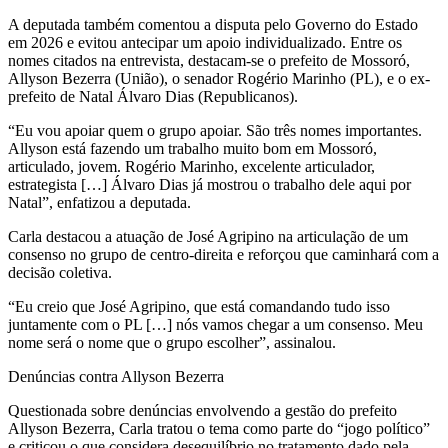
A deputada também comentou a disputa pelo Governo do Estado
em 2026 e evitou antecipar um apoio individualizado. Entre os
nomes citados na entrevista, destacam-se o prefeito de Mossoró,
Allyson Bezerra (União), o senador Rogério Marinho (PL), e o ex-
prefeito de Natal Álvaro Dias (Republicanos).
“Eu vou apoiar quem o grupo apoiar. São três nomes importantes.
Allyson está fazendo um trabalho muito bom em Mossoró,
articulado, jovem. Rogério Marinho, excelente articulador,
estrategista […] Álvaro Dias já mostrou o trabalho dele aqui por
Natal”, enfatizou a deputada.
Carla destacou a atuação de José Agripino na articulação de um
consenso no grupo de centro-direita e reforçou que caminhará com a
decisão coletiva.
“Eu creio que José Agripino, que está comandando tudo isso
juntamente com o PL […] nós vamos chegar a um consenso. Meu
nome será o nome que o grupo escolher”, assinalou.
Denúncias contra Allyson Bezerra
Questionada sobre denúncias envolvendo a gestão do prefeito
Allyson Bezerra, Carla tratou o tema como parte do “jogo político”
e criticou o que considera desequilíbrio no tratamento dado pela