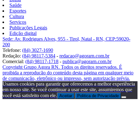
Saúde
Esportes
Cultura
Serviços
Publicações Legais
Edição digital
Sede: Av. Rodrigues Alves, 955 - Tirol, Natal - RN, CEP:59020-
200
Telefone:
(84) 3027-1690
Redação:
(84) 98117-5384
-
redacao@agorarn.com.br
Comercial:
(84) 98117-1718
-
publica@agorarn.com.br
Copyright Grupo Agora RN. Todos os direitos reservados. É
proibida a reprodução do conteúdo desta página em qualquer meio
de comunicação, eletrônico ou impresso, sem autorização prévia.
Usamos cookies para garantir que oferecemos a melhor experiência
em nosso site. Se você continuar a usar este site, assumiremos que
você está satisfeito com ele.
Aceitar
Politica de Privacidade