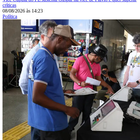
críticas
08/08/2026
às
14:23
Política