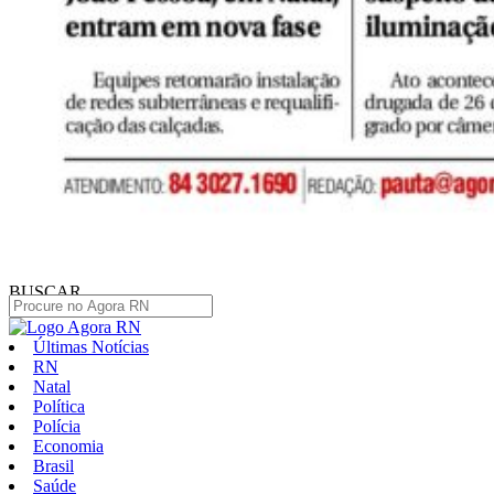
BUSCAR
Últimas Notícias
RN
Natal
Política
Polícia
Economia
Brasil
Saúde