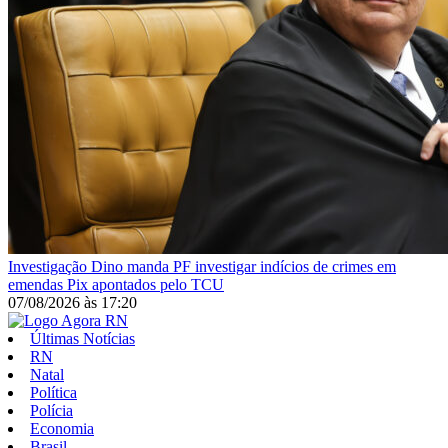
Investigação
Dino manda PF investigar indícios de crimes em
emendas Pix apontados pelo TCU
07/08/2026
às
17:20
Últimas Notícias
RN
Natal
Política
Polícia
Economia
Brasil