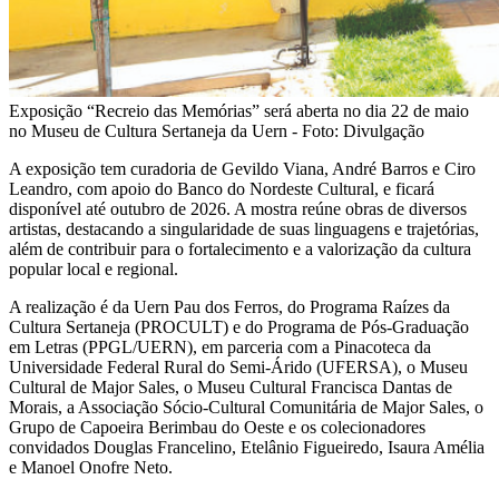
Exposição “Recreio das Memórias” será aberta no dia 22 de maio
no Museu de Cultura Sertaneja da Uern - Foto: Divulgação
A exposição tem curadoria de Gevildo Viana, André Barros e Ciro
Leandro, com apoio do Banco do Nordeste Cultural, e ficará
disponível até outubro de 2026. A mostra reúne obras de diversos
artistas, destacando a singularidade de suas linguagens e trajetórias,
além de contribuir para o fortalecimento e a valorização da cultura
popular local e regional.
A realização é da Uern Pau dos Ferros, do Programa Raízes da
Cultura Sertaneja (PROCULT) e do Programa de Pós-Graduação
em Letras (PPGL/UERN), em parceria com a Pinacoteca da
Universidade Federal Rural do Semi-Árido (UFERSA), o Museu
Cultural de Major Sales, o Museu Cultural Francisca Dantas de
Morais, a Associação Sócio-Cultural Comunitária de Major Sales, o
Grupo de Capoeira Berimbau do Oeste e os colecionadores
convidados Douglas Francelino, Etelânio Figueiredo, Isaura Amélia
e Manoel Onofre Neto.