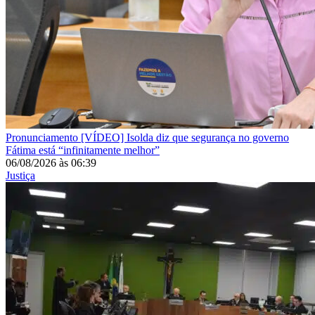
Pronunciamento
[VÍDEO] Isolda diz que segurança no governo
Fátima está “infinitamente melhor”
06/08/2026
às
06:39
Justiça