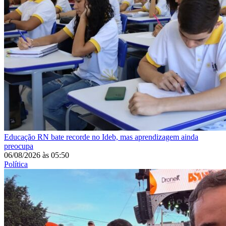
Educação
RN bate recorde no Ideb, mas aprendizagem ainda
preocupa
06/08/2026
às
05:50
Política