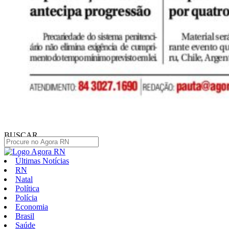
BUSCAR
Últimas Notícias
RN
Natal
Política
Polícia
Economia
Brasil
Saúde