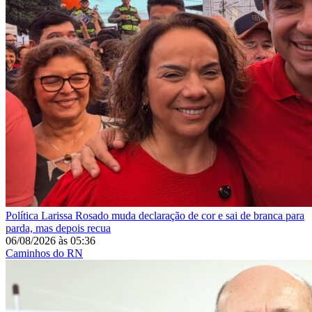
Política
Larissa Rosado muda declaração de cor e sai de branca para
parda, mas depois recua
06/08/2026
às
05:36
Caminhos do RN