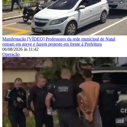
Manifestação
[VÍDEO] Professores da rede municipal de Natal
entram em greve e fazem protesto em frente à Prefeitura
06/08/2026
às
11:42
Operação