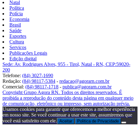
Natal
Política
Polícia
Economia
Brasil
Saúde
Esportes
Cultura
Serviços
Publicações Legais
Edição digital
Sede: Av. Rodrigues Alves, 955 - Tirol, Natal - RN, CEP:59020-
200
Telefone:
(84) 3027-1690
Redação:
(84) 98117-5384
-
redacao@agorarn.com.br
Comercial:
(84) 98117-1718
-
publica@agorarn.com.br
Copyright Grupo Agora RN. Todos os direitos reservados. É
proibida a reprodução do conteúdo desta página em qualquer meio
de comunicação, eletrônico ou impresso, sem autorização prévia.
Usamos cookies para garantir que oferecemos a melhor experiência
em nosso site. Se você continuar a usar este site, assumiremos que
você está satisfeito com ele.
Aceitar
Politica de Privacidade