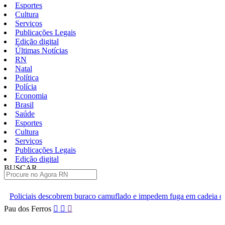
Esportes
Cultura
Serviços
Publicações Legais
Edição digital
Últimas Notícias
RN
Natal
Política
Polícia
Economia
Brasil
Saúde
Esportes
Cultura
Serviços
Publicações Legais
Edição digital
BUSCAR
ÚLTIMAS
 buraco camuflado e impedem fuga em cadeia de Ceará-Mirim
Co
Pular
Pau dos Ferros
para
o