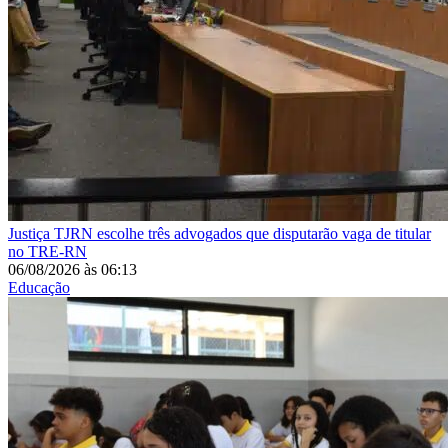
Justiça
TJRN escolhe três advogados que disputarão vaga de titular
no TRE-RN
06/08/2026
às
06:13
Educação