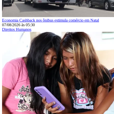
Economia
Cashback nos ônibus estimula comércio em Natal
07/08/2026
às
05:30
Direitos Humanos