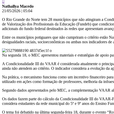
Nathallya Macedo
21/05/2026
|
05:04
O Rio Grande do Norte tem 28 municípios que não atingiram a Con
de Valorização dos Profissionais da Educação (Fundeb) que condicio
adicionais do fundo federal destinados às redes que apresentam avan
Entre os municípios potiguares que não cumpriram o critério estão 
desigualdades raciais, socioeconômicas ou ambas nos indicadores de 
Na segunda 18, o MEC apresentou materiais e estratégias de apoio pa
A Condicionalidade III do VAAR é considerada atualmente o principal
ainda não atendem ao critério. O indicador considera a evolução da 
Na prática, o mecanismo funciona como um incentivo financeiro para 
utilizado em ações como formação de professores, melhoria da infraestr
Segundo dados apresentados pelo MEC, a complementação VAAR alcan
Os dados fazem parte do cálculo da Condicionalidade III do VAAR-Fun
considera estudantes da rede municipal do 5º e 9º anos do Ensino Fu
O tema foi debatido na última segunda-feira 18, durante o evento “R