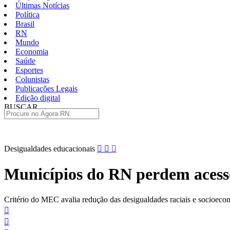
Últimas Notícias
Política
Brasil
RN
Mundo
Economia
Saúde
Esportes
Colunistas
Publicações Legais
Edição digital
BUSCAR
ÚLTIMAS
Pular
Desigualdades educacionais
para
o
Municípios do RN perdem acesso
conteúdo
Critério do MEC avalia redução das desigualdades raciais e socioeco