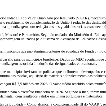
dicionalidade III do Valor Aluno Ano por Resultado (VAAR), mecanis
na o recebimento de complementação da União à redução das desigualda
ço na aprendizagem com redução das desigualdades raciais e socioecon
Natal, Mossoró e Parnamirim. Segundo os dados do Ministério da Educaç
aprendizagem utilizados pelo Sistema de Avaliação da Educação Básica
ra municípios que não atingiram critérios de equidade do Fundeb - Fo
 desafio para os municípios brasileiros. Dados do MEC apontam que cer
aprendizagem associada à redução das desigualdades educacionais.
que municípios invistam em políticas que melhorem o desempenho escol
utura das escolas, aquisição de materiais e fortalecimento das política
çou R$ 7,5 bilhões em 2026. O valor médio recebido pelos município
deb para o exercício financeiro de 2026. Segundo o Inep, foram utili
ndamental, com resultados válidos em língua portuguesa e matemática.
otas da Equidade – Como alcançar a condicionalidade III do VAAR”, re