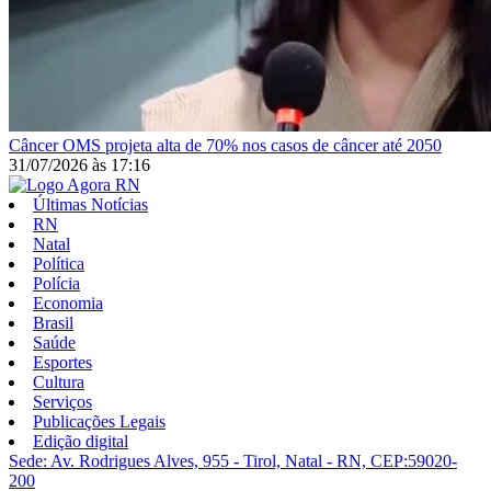
Câncer
OMS projeta alta de 70% nos casos de câncer até 2050
31/07/2026
às
17:16
Últimas Notícias
RN
Natal
Política
Polícia
Economia
Brasil
Saúde
Esportes
Cultura
Serviços
Publicações Legais
Edição digital
Sede: Av. Rodrigues Alves, 955 - Tirol, Natal - RN, CEP:59020-
200