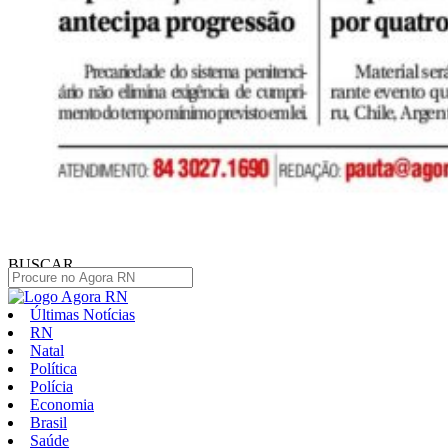
BUSCAR
Últimas Notícias
RN
Natal
Política
Polícia
Economia
Brasil
Saúde