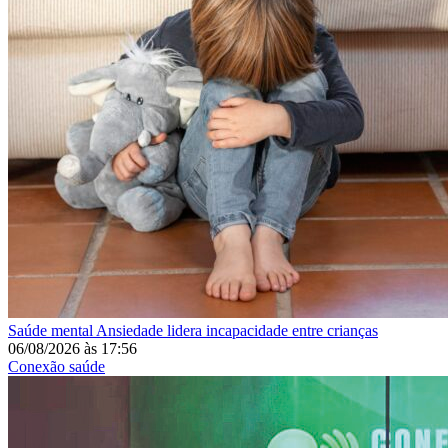
Saúde mental
Ansiedade lidera incapacidade entre crianças
06/08/2026
às
17:56
Conexão saúde