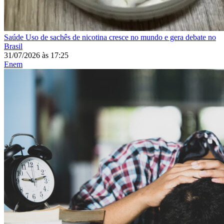
Saúde
Uso de sachês de nicotina cresce no mundo e gera debate no
Brasil
31/07/2026
às
17:25
Enem