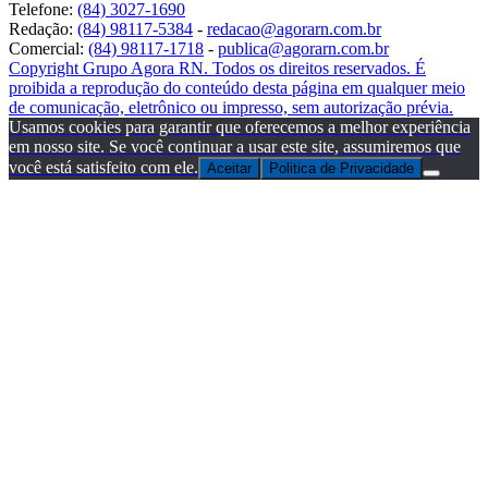
Telefone:
(84) 3027-1690
Redação:
(84) 98117-5384
-
redacao@agorarn.com.br
Comercial:
(84) 98117-1718
-
publica@agorarn.com.br
Copyright Grupo Agora RN. Todos os direitos reservados. É
proibida a reprodução do conteúdo desta página em qualquer meio
de comunicação, eletrônico ou impresso, sem autorização prévia.
Usamos cookies para garantir que oferecemos a melhor experiência
em nosso site. Se você continuar a usar este site, assumiremos que
você está satisfeito com ele.
Aceitar
Politica de Privacidade