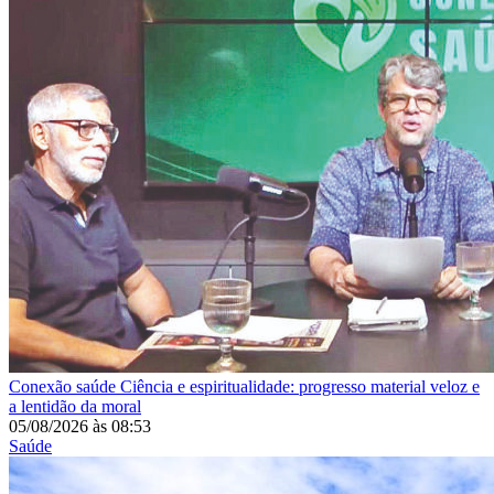
Conexão saúde
Ciência e espiritualidade: progresso material veloz e
a lentidão da moral
05/08/2026
às
08:53
Saúde