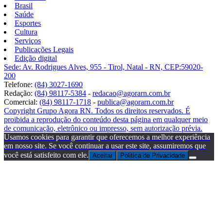
Brasil
Saúde
Esportes
Cultura
Serviços
Publicações Legais
Edição digital
Sede: Av. Rodrigues Alves, 955 - Tirol, Natal - RN, CEP:59020-
200
Telefone:
(84) 3027-1690
Redação:
(84) 98117-5384
-
redacao@agorarn.com.br
Comercial:
(84) 98117-1718
-
publica@agorarn.com.br
Copyright Grupo Agora RN. Todos os direitos reservados. É
proibida a reprodução do conteúdo desta página em qualquer meio
de comunicação, eletrônico ou impresso, sem autorização prévia.
Usamos cookies para garantir que oferecemos a melhor experiência
em nosso site. Se você continuar a usar este site, assumiremos que
você está satisfeito com ele.
Aceitar
Politica de Privacidade