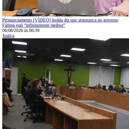
Pronunciamento
[VÍDEO] Isolda diz que segurança no governo
Fátima está “infinitamente melhor”
06/08/2026
às
06:39
Justiça