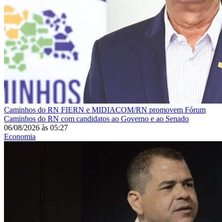
Caminhos do RN
FIERN e MIDIACOM/RN promovem Fórum
Caminhos do RN com candidatos ao Governo e ao Senado
06/08/2026
às
05:27
Economia