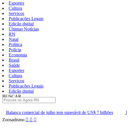
Esportes
Cultura
Serviços
Publicações Legais
Edição digital
Últimas Notícias
RN
Natal
Política
Polícia
Economia
Brasil
Saúde
Esportes
Cultura
Serviços
Publicações Legais
Edição digital
BUSCAR
ÚLTIMAS
 julho tem superávit de US$ 7 bilhões
Lei que aumenta punição a
Pular
Zoosadismo
para
o