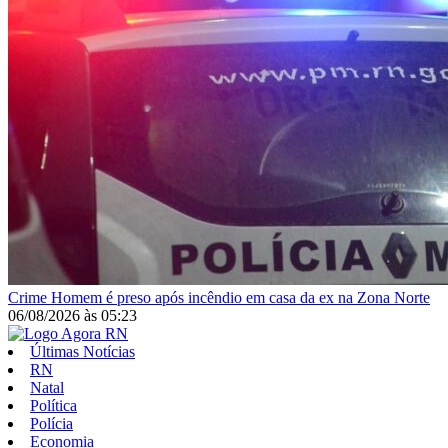
Crime
Homem é preso após incêndio em casa da ex na Zona Norte
06/08/2026
às
05:23
Últimas Notícias
RN
Natal
Política
Polícia
Economia