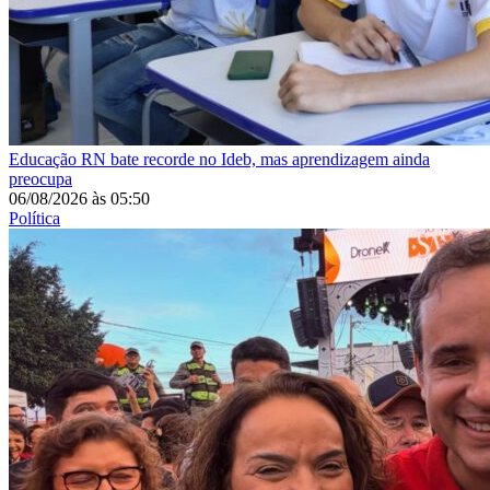
Educação
RN bate recorde no Ideb, mas aprendizagem ainda
preocupa
06/08/2026
às
05:50
Política