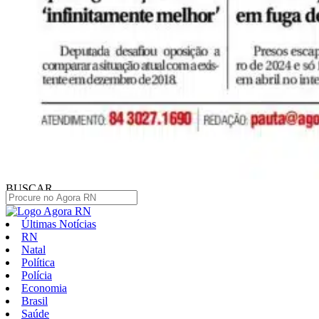
BUSCAR
Últimas Notícias
RN
Natal
Política
Polícia
Economia
Brasil
Saúde