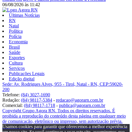
06/08/2026
às
11:42
Últimas Notícias
RN
Natal
Política
Polícia
Economia
Brasil
Saúde
Esportes
Cultura
Serviços
Publicações Legais
Edição digital
Sede: Av. Rodrigues Alves, 955 - Tirol, Natal - RN, CEP:59020-
200
Telefone:
(84) 3027-1690
Redação:
(84) 98117-5384
-
redacao@agorarn.com.br
Comercial:
(84) 98117-1718
-
publica@agorarn.com.br
Copyright Grupo Agora RN. Todos os direitos reservados. É
proibida a reprodução do conteúdo desta página em qualquer meio
de comunicação, eletrônico ou impresso, sem autorização prévia.
Usamos cookies para garantir que oferecemos a melhor experiência
em nosso site. Se você continuar a usar este site, assumiremos que