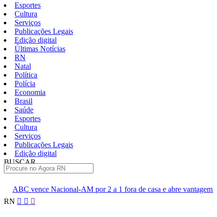
Esportes
Cultura
Serviços
Publicações Legais
Edição digital
Últimas Notícias
RN
Natal
Política
Polícia
Economia
Brasil
Saúde
Esportes
Cultura
Serviços
Publicações Legais
Edição digital
BUSCAR
ÚLTIMAS
l-AM por 2 a 1 fora de casa e abre vantagem nas quartas
Cine 
Pular
RN
para
o