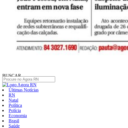
BUSCAR
Últimas Notícias
RN
Natal
Política
Polícia
Economia
Brasil
Saúde