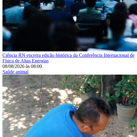
Ciência
RN encerra edição histórica da Conferência Internacional de
Física de Altas Energias
08/08/2026
às
08:00
Saúde animal