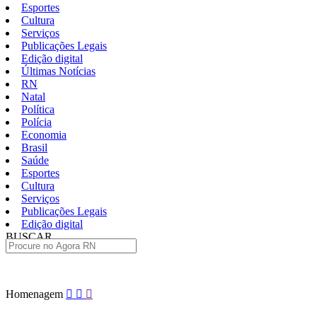
Esportes
Cultura
Serviços
Publicações Legais
Edição digital
Últimas Notícias
RN
Natal
Política
Polícia
Economia
Brasil
Saúde
Esportes
Cultura
Serviços
Publicações Legais
Edição digital
BUSCAR
ÚLTIMAS
Pular
Homenagem
para
o