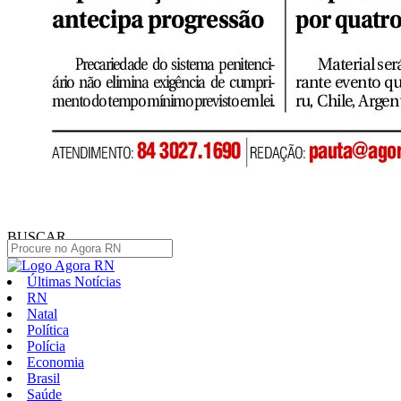
BUSCAR
Últimas Notícias
RN
Natal
Política
Polícia
Economia
Brasil
Saúde