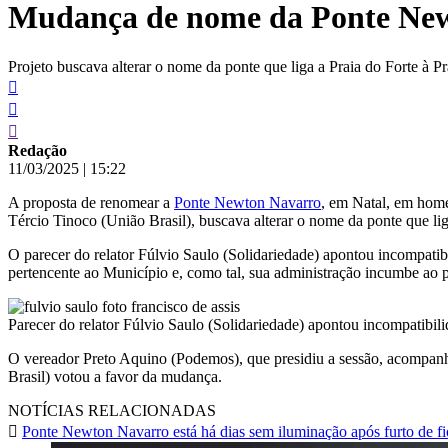
Mudança de nome da Ponte Newt
conteúdo
Projeto buscava alterar o nome da ponte que liga a Praia do Forte à 
Redação
11/03/2025
|
15:22
A proposta de renomear a
Ponte Newton Navarro
, em Natal, em home
Tércio Tinoco (União Brasil), buscava alterar o nome da ponte que li
O parecer do relator Fúlvio Saulo (Solidariedade) apontou incompatib
pertencente ao Município e, como tal, sua administração incumbe ao pre
Parecer do relator Fúlvio Saulo (Solidariedade) apontou incompatibil
O vereador Preto Aquino (Podemos), que presidiu a sessão, acompan
Brasil) votou a favor da mudança.
NOTÍCIAS RELACIONADAS
Ponte Newton Navarro está há dias sem iluminação após furto de fi