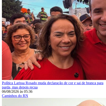
Política
Larissa Rosado muda declaração de cor e sai de branca para
parda, mas depois recua
06/08/2026
às
05:36
Caminhos do RN