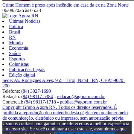
Crime
Homem é preso após incêndio em casa da ex na Zona Norte
06/08/2026
às
05:23
Últimas Notícias
Política
Brasil
RN
Mundo
Economia
Saúde
Esportes
Colunistas
Publicações Legais
Edição digital
Sede: Av. Rodrigues Alves, 955 - Tirol, Natal - RN, CEP:59020-
200
Telefone:
(84) 3027-1690
Redação:
(84) 98117-5384
-
redacao@agorarn.com.br
Comercial:
(84) 98117-1718
-
publica@agorarn.com.br
Copyright Grupo Agora RN. Todos os direitos reservados. É
proibida a reprodução do conteúdo desta página em qualquer meio
de comunicação, eletrônico ou impresso, sem autorização prévia.
Usamos cookies para garantir que oferecemos a melhor experiência
em nosso site. Se você continuar a usar este site, assumiremos que