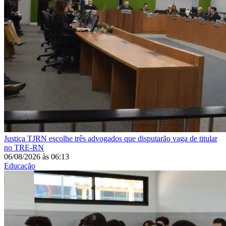
Justiça
TJRN escolhe três advogados que disputarão vaga de titular
no TRE-RN
06/08/2026
às
06:13
Educação