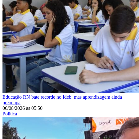
Educação
RN bate recorde no Ideb, mas aprendizagem ainda
preocupa
06/08/2026
às
05:50
Política