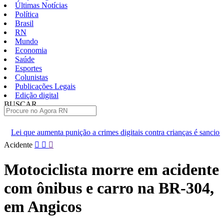
Últimas Notícias
Política
Brasil
RN
Mundo
Economia
Saúde
Esportes
Colunistas
Publicações Legais
Edição digital
BUSCAR
ÚLTIMAS
nta punição a crimes digitais contra crianças é sancionada
Alice
Pular
Acidente
para
o
Motociclista morre em acidente
conteúdo
com ônibus e carro na BR-304,
em Angicos