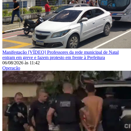
Manifestação
[VÍDEO] Professores da rede municipal de Natal
entram em greve e fazem protesto em frente à Prefeitura
06/08/2026
às
11:42
Operação