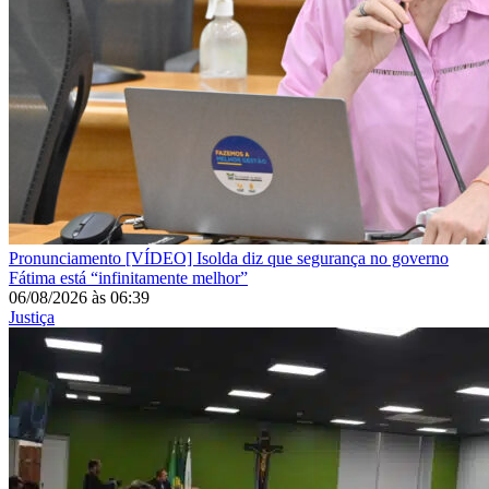
Pronunciamento
[VÍDEO] Isolda diz que segurança no governo
Fátima está “infinitamente melhor”
06/08/2026
às
06:39
Justiça