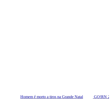
Homem é morto a tiros na Grande Natal
GO!RN 2026 amplia age