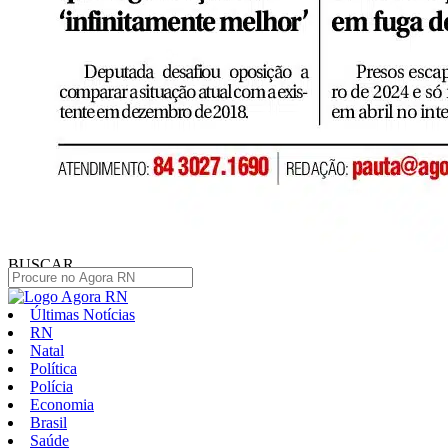
BUSCAR
Últimas Notícias
RN
Natal
Política
Polícia
Economia
Brasil
Saúde