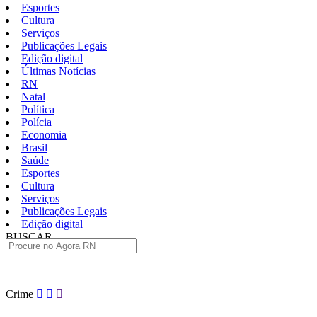
Esportes
Cultura
Serviços
Publicações Legais
Edição digital
Últimas Notícias
RN
Natal
Política
Polícia
Economia
Brasil
Saúde
Esportes
Cultura
Serviços
Publicações Legais
Edição digital
BUSCAR
ÚLTIMAS
Pular
Crime
para
o