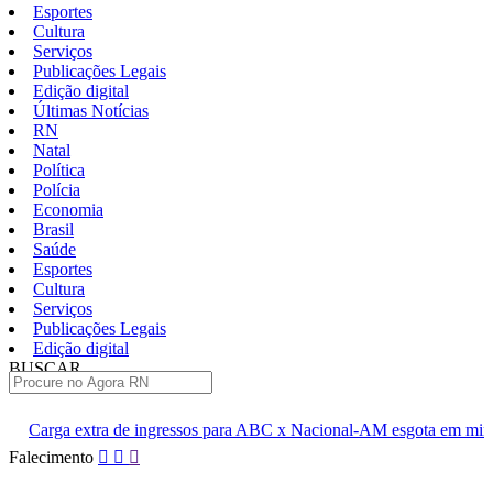
Esportes
Cultura
Serviços
Publicações Legais
Edição digital
Últimas Notícias
RN
Natal
Política
Polícia
Economia
Brasil
Saúde
Esportes
Cultura
Serviços
Publicações Legais
Edição digital
BUSCAR
ÚLTIMAS
ngressos para ABC x Nacional-AM esgota em minutos
Cúpula do P
Pular
Falecimento
para
o