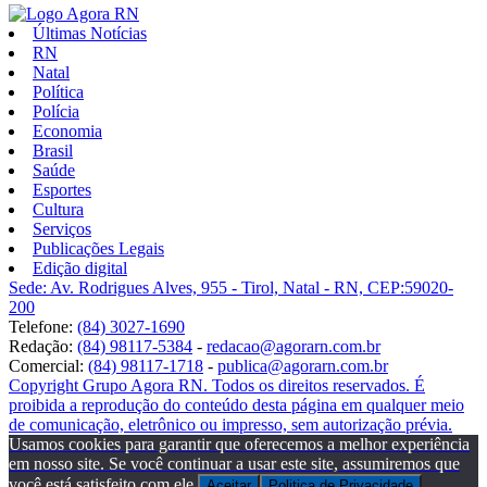
Últimas Notícias
RN
Natal
Política
Polícia
Economia
Brasil
Saúde
Esportes
Cultura
Serviços
Publicações Legais
Edição digital
Sede: Av. Rodrigues Alves, 955 - Tirol, Natal - RN, CEP:59020-
200
Telefone:
(84) 3027-1690
Redação:
(84) 98117-5384
-
redacao@agorarn.com.br
Comercial:
(84) 98117-1718
-
publica@agorarn.com.br
Copyright Grupo Agora RN. Todos os direitos reservados. É
proibida a reprodução do conteúdo desta página em qualquer meio
de comunicação, eletrônico ou impresso, sem autorização prévia.
Usamos cookies para garantir que oferecemos a melhor experiência
em nosso site. Se você continuar a usar este site, assumiremos que
você está satisfeito com ele.
Aceitar
Politica de Privacidade