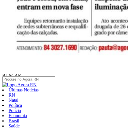
BUSCAR
Últimas Notícias
RN
Natal
Política
Polícia
Economia
Brasil
Saúde