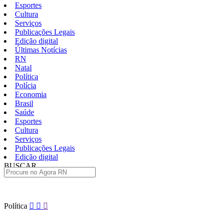
Esportes
Cultura
Serviços
Publicações Legais
Edição digital
Últimas Notícias
RN
Natal
Política
Polícia
Economia
Brasil
Saúde
Esportes
Cultura
Serviços
Publicações Legais
Edição digital
BUSCAR
ÚLTIMAS
Pular
Política
para
o