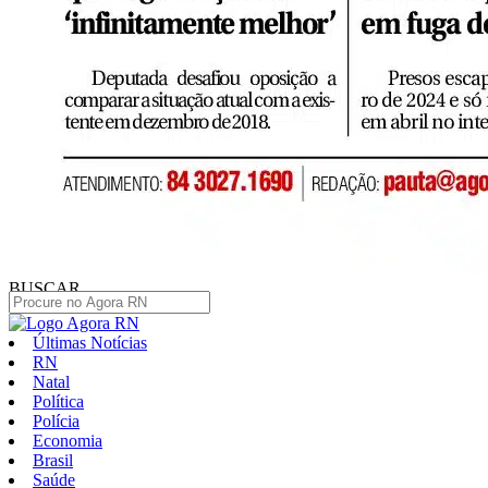
BUSCAR
Últimas Notícias
RN
Natal
Política
Polícia
Economia
Brasil
Saúde