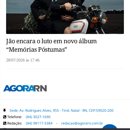
Jão encara o luto em novo álbum
“Memórias Póstumas”
28/07/2026
às
17:46
Sede: Av. Rodrigues Alves, 955 - Tirol, Natal - RN, CEP:59020-200
Telefone:
(84) 3027-1690
Redação:
(84) 98117-5384
-
redacao@agorarn.com.br
Comercial:
(84) 98117-1718
-
publica@agorarn.com.br