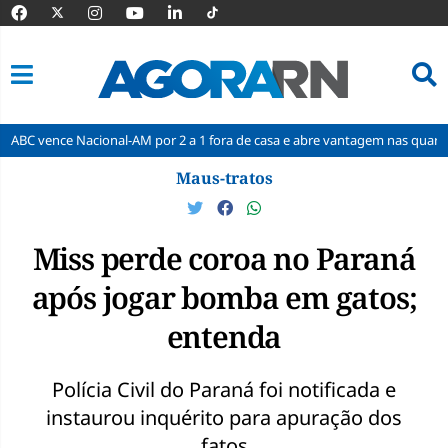
e Nacional-AM por 2 a 1 fora de casa e abre vantagem nas quartas
Ci
Pular
Maus-tratos
para
o
conteúdo
Miss perde coroa no Paraná
após jogar bomba em gatos;
entenda
Polícia Civil do Paraná foi notificada e
instaurou inquérito para apuração dos
fatos