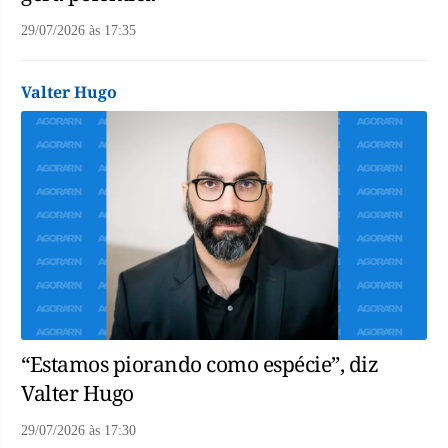
29/07/2026
às
17:35
Valter Hugo
“Estamos piorando como espécie”, diz
Valter Hugo
29/07/2026
às
17:30