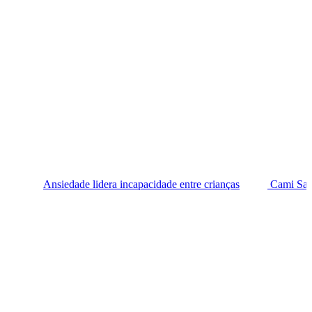
dade lidera incapacidade entre crianças
Cami Santiz leva Natal