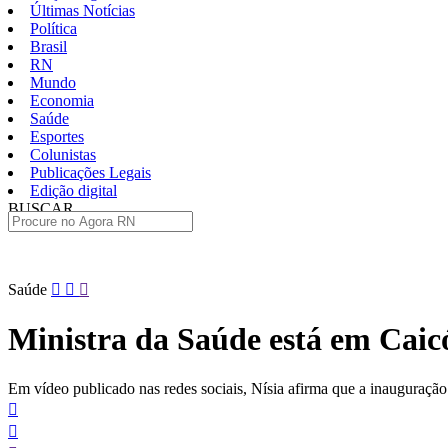
Últimas Notícias
Política
Brasil
RN
Mundo
Economia
Saúde
Esportes
Colunistas
Publicações Legais
Edição digital
BUSCAR
ÚLTIMAS
Pular
Saúde
para
o
Ministra da Saúde está em Caicó
conteúdo
Em vídeo publicado nas redes sociais, Nísia afirma que a inauguraçã