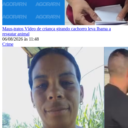
Maus-tratos
Vídeo de criança girando cachorro leva Ibama a
resgatar animal
06/08/2026
às
11:48
Crime