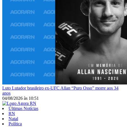
Luto
Lutador brasileiro ex-UFC Allan “Puro Osso” morre aos 34
anos
04/08/2026
às
10:51
Últimas Notícias
RN
Natal
Política