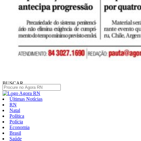
BUSCAR
Últimas Notícias
RN
Natal
Política
Polícia
Economia
Brasil
Saúde