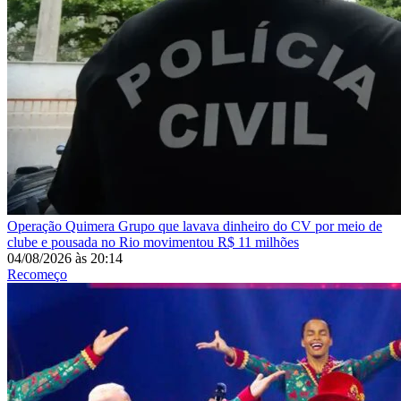
Operação Quimera
Grupo que lavava dinheiro do CV por meio de
clube e pousada no Rio movimentou R$ 11 milhões
04/08/2026
às
20:14
Recomeço