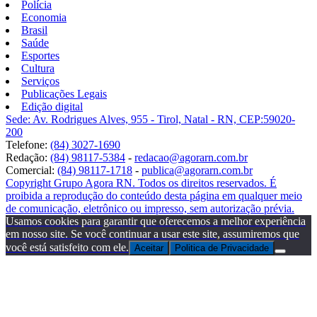
Polícia
Economia
Brasil
Saúde
Esportes
Cultura
Serviços
Publicações Legais
Edição digital
Sede: Av. Rodrigues Alves, 955 - Tirol, Natal - RN, CEP:59020-
200
Telefone:
(84) 3027-1690
Redação:
(84) 98117-5384
-
redacao@agorarn.com.br
Comercial:
(84) 98117-1718
-
publica@agorarn.com.br
Copyright Grupo Agora RN. Todos os direitos reservados. É
proibida a reprodução do conteúdo desta página em qualquer meio
de comunicação, eletrônico ou impresso, sem autorização prévia.
Usamos cookies para garantir que oferecemos a melhor experiência
em nosso site. Se você continuar a usar este site, assumiremos que
você está satisfeito com ele.
Aceitar
Politica de Privacidade