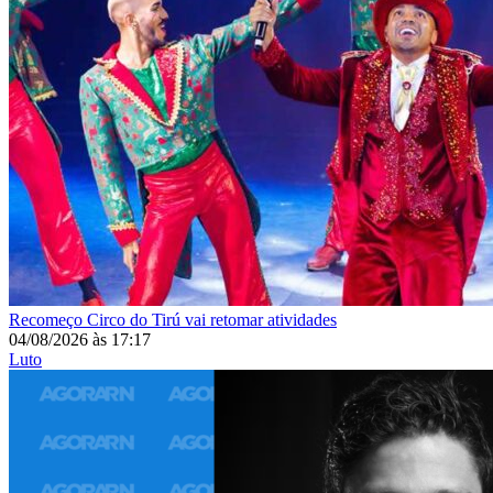
Recomeço
Circo do Tirú vai retomar atividades
04/08/2026
às
17:17
Luto