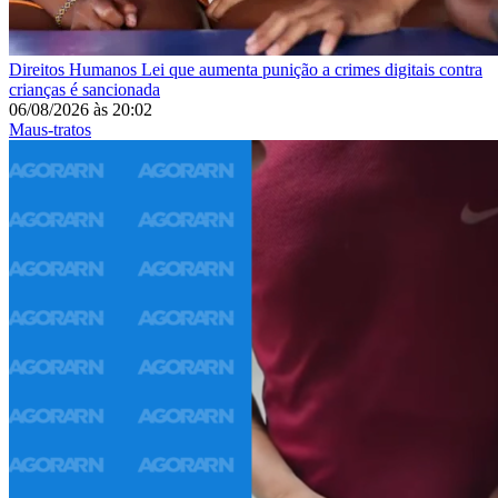
Direitos Humanos
Lei que aumenta punição a crimes digitais contra
crianças é sancionada
06/08/2026
às
20:02
Maus-tratos