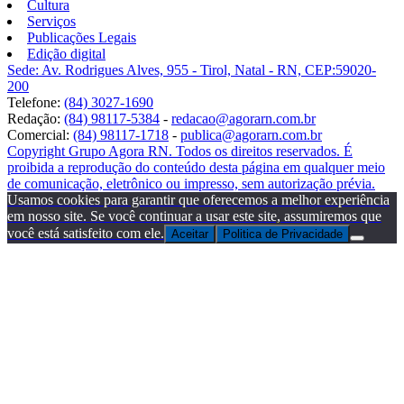
Cultura
Serviços
Publicações Legais
Edição digital
Sede: Av. Rodrigues Alves, 955 - Tirol, Natal - RN, CEP:59020-
200
Telefone:
(84) 3027-1690
Redação:
(84) 98117-5384
-
redacao@agorarn.com.br
Comercial:
(84) 98117-1718
-
publica@agorarn.com.br
Copyright Grupo Agora RN. Todos os direitos reservados. É
proibida a reprodução do conteúdo desta página em qualquer meio
de comunicação, eletrônico ou impresso, sem autorização prévia.
Usamos cookies para garantir que oferecemos a melhor experiência
em nosso site. Se você continuar a usar este site, assumiremos que
você está satisfeito com ele.
Aceitar
Politica de Privacidade