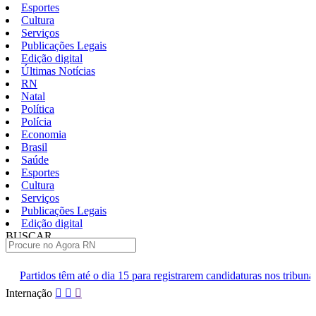
Esportes
Cultura
Serviços
Publicações Legais
Edição digital
Últimas Notícias
RN
Natal
Política
Polícia
Economia
Brasil
Saúde
Esportes
Cultura
Serviços
Publicações Legais
Edição digital
BUSCAR
ÚLTIMAS
dia 15 para registrarem candidaturas nos tribunais
Senai RN abre 2
Pular
Internação
para
o