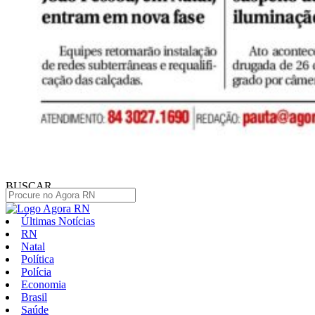
BUSCAR
Últimas Notícias
RN
Natal
Política
Polícia
Economia
Brasil
Saúde