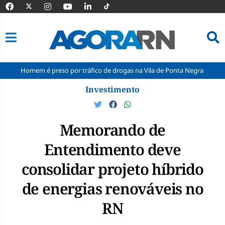
 é preso por tráfico de drogas na Vila de Ponta Negra
STF pode dec
Pular
Investimento
para
o
conteúdo
Memorando de
Entendimento deve
consolidar projeto híbrido
de energias renováveis no
RN