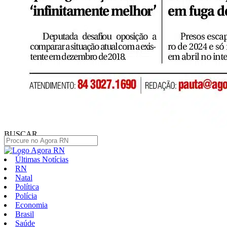
BUSCAR
Últimas Notícias
RN
Natal
Política
Polícia
Economia
Brasil
Saúde