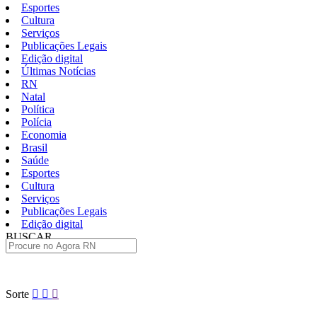
Esportes
Cultura
Serviços
Publicações Legais
Edição digital
Últimas Notícias
RN
Natal
Política
Polícia
Economia
Brasil
Saúde
Esportes
Cultura
Serviços
Publicações Legais
Edição digital
BUSCAR
ÚLTIMAS
Pular
Sorte
para
o