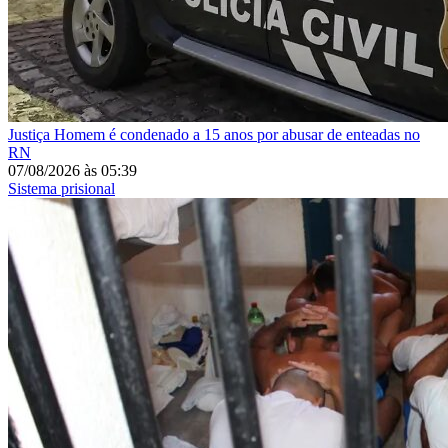
Justiça
Homem é condenado a 15 anos por abusar de enteadas no
RN
07/08/2026
às
05:39
Sistema prisional