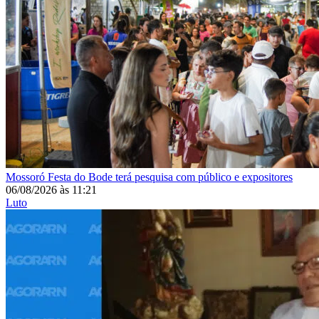
Mossoró
Festa do Bode terá pesquisa com público e expositores
06/08/2026
às
11:21
Luto