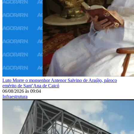
Luto
Morre o monsenhor Antenor Salvino de Araújo, pároco
emérito de Sant’Ana de Caicó
06/08/2026
às
09:04
Infraestrutura