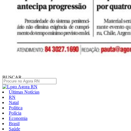
BUSCAR
Últimas Notícias
RN
Natal
Política
Polícia
Economia
Brasil
Saúde