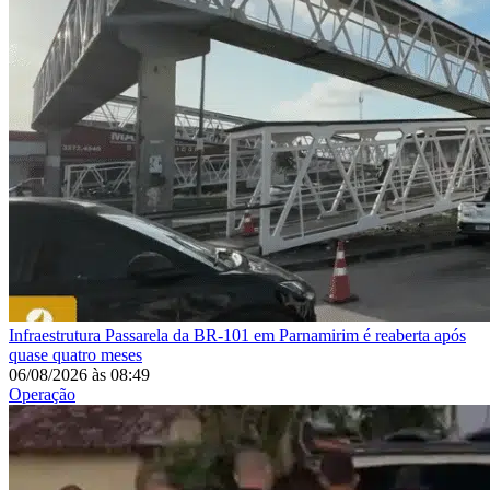
Infraestrutura
Passarela da BR-101 em Parnamirim é reaberta após
quase quatro meses
06/08/2026
às
08:49
Operação