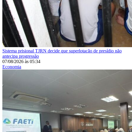
Sistema prisional
TJRN decide que superlotação de presídio não
antecipa progressão
07/08/2026
às
05:34
Economia