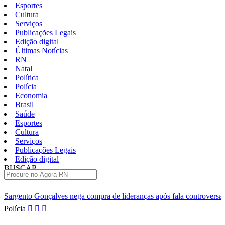
Esportes
Cultura
Serviços
Publicações Legais
Edição digital
Últimas Notícias
RN
Natal
Política
Polícia
Economia
Brasil
Saúde
Esportes
Cultura
Serviços
Publicações Legais
Edição digital
BUSCAR
ÚLTIMAS
ega compra de lideranças após fala controversa em entrevista
Câ
Pular
Polícia
para
o