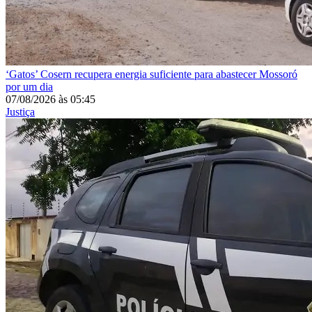
‘Gatos’
Cosern recupera energia suficiente para abastecer Mossoró
por um dia
07/08/2026
às
05:45
Justiça