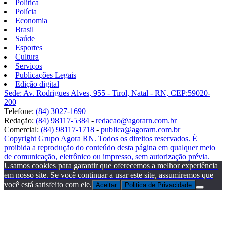
Política
Polícia
Economia
Brasil
Saúde
Esportes
Cultura
Serviços
Publicações Legais
Edição digital
Sede: Av. Rodrigues Alves, 955 - Tirol, Natal - RN, CEP:59020-
200
Telefone:
(84) 3027-1690
Redação:
(84) 98117-5384
-
redacao@agorarn.com.br
Comercial:
(84) 98117-1718
-
publica@agorarn.com.br
Copyright Grupo Agora RN. Todos os direitos reservados. É
proibida a reprodução do conteúdo desta página em qualquer meio
de comunicação, eletrônico ou impresso, sem autorização prévia.
Usamos cookies para garantir que oferecemos a melhor experiência
em nosso site. Se você continuar a usar este site, assumiremos que
você está satisfeito com ele.
Aceitar
Politica de Privacidade