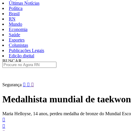
Últimas Notícias
Política
Brasil
RN
Mundo
Economia
Saúde
Esportes
Colunistas
Publicações Legais
Edição digital
BUSCAR
ÚLTIMAS
Pular
Segurança
para
o
Medalhista mundial de taekwon
conteúdo
Maria Helloyse, 14 anos, perdeu medalha de bronze do Mundial Escol