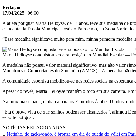
Redação
17/04/2025
|
06:00
A atleta potiguar Maria Helloyse, de 14 anos, teve sua medalha de 
estudante da Escola Municipal José do Patrocínio, na Zona Norte, foi 
“Essa medalha significava muito para mim, minha primeira medalha int
Maria Helloyse conquistou terceira posição no Mundial Escolar — F
A medalha não possui valor material significativo, mas alto valor si
Moradores e Comerciantes do Santarém (AMCS). “A medalha não tem va
A comunidade esportiva mobilizou-se nas redes sociais na esperança d
Apesar do revés, Maria Helloyse mantém o foco em sua carreira. Em m
Na próxima semana, embarca para os Emirados Árabes Unidos, onde 
“Ela é prova viva de que sonhos podem ser alcançados”, afirmou Denn
esporte potiguar.
NOTÍCIAS RELACIONADAS
Netinho, do taekwondo, é bronze em dia de queda do vôlei em Par