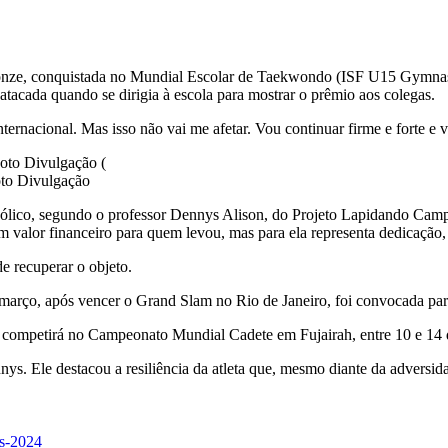
bronze, conquistada no Mundial Escolar de Taekwondo (ISF U15 Gymnas
atacada quando se dirigia à escola para mostrar o prêmio aos colegas.
ernacional. Mas isso não vai me afetar. Vou continuar firme e forte e 
oto Divulgação
mbólico, segundo o professor Dennys Alison, do Projeto Lapidando Camp
lor financeiro para quem levou, mas para ela representa dedicação, 
e recuperar o objeto.
arço, após vencer o Grand Slam no Rio de Janeiro, foi convocada para 
competirá no Campeonato Mundial Cadete em Fujairah, entre 10 e 14 
ys. Ele destacou a resiliência da atleta que, mesmo diante da adversi
is-2024